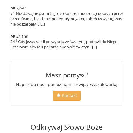
Mt 7,6-11
6
7
Nie dawajcie psom tego, co święte, i nie rzucajcie swych pereł
przed świnie, by ich nie podeptały nogami, i obróciwszy się, was
nie poszarpały*. [...]
Mt 24,1nn
1
24
Gdy Jezus szedł po wyjściu ze świątyni, podeszli do Niego
uczniowie, aby Mu pokazać budowle świątyni. [...]
Masz pomysł?
Napisz do nas i pomóż nam rozwijać wyszukiwarkę
Kontakt
Odkrywaj Słowo Boże