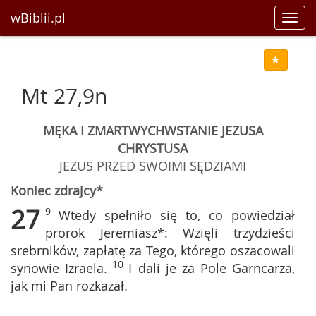
wBiblii.pl
Toggl
navig
Mt 27,9n
MĘKA I ZMARTWYCHWSTANIE JEZUSA
CHRYSTUSA
JEZUS PRZED SWOIMI SĘDZIAMI
Koniec zdrajcy*
27
9
Wtedy spełniło się to, co powiedział
prorok Jeremiasz*: Wzięli trzydzieści
srebrników, zapłatę za Tego, którego oszacowali
10
synowie Izraela.
I dali je za Pole Garncarza,
jak mi Pan rozkazał.