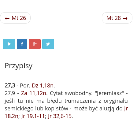
← Mt 26
Mt 28 →
Przypisy
27,3
- Por.
Dz 1,18n
.
27,9 -
Za 11,12n
. Cytat swobodny. "Jeremiasz" -
jeśli tu nie ma błędu tłumaczenia z oryginału
semickiego lub kopistów - może być aluzją do
Jr
18,2n
;
Jr 19,1-11
;
Jr 32,6-15
.