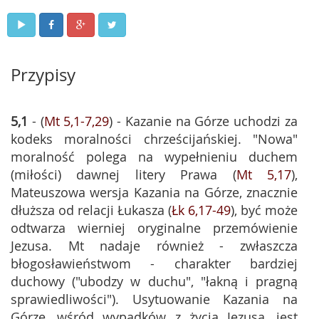
Przypisy
5,1
- (
Mt 5,1-7,29
) - Kazanie na Górze uchodzi za
kodeks moralności chrześcijańskiej. "Nowa"
moralność polega na wypełnieniu duchem
(miłości) dawnej litery Prawa (
Mt 5,17
),
Mateuszowa wersja Kazania na Górze, znacznie
dłuższa od relacji Łukasza (
Łk 6,17-49
), być może
odtwarza wierniej oryginalne przemówienie
Jezusa. Mt nadaje również - zwłaszcza
błogosławieństwom - charakter bardziej
duchowy ("ubodzy w duchu", "łakną i pragną
sprawiedliwości"). Usytuowanie Kazania na
Górze, wśród wypadków z życia Jezusa, jest