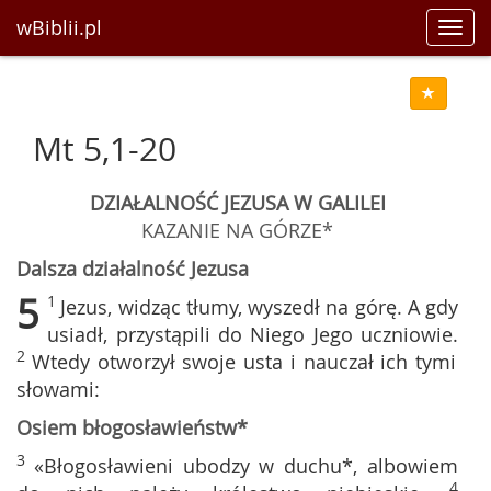
wBiblii.pl
Toggl
navig
Mt 5,1-20
DZIAŁALNOŚĆ JEZUSA W GALILEI
KAZANIE NA GÓRZE*
Dalsza działalność Jezusa
5
1
Jezus, widząc tłumy, wyszedł na górę. A gdy
usiadł, przystąpili do Niego Jego uczniowie.
2
Wtedy otworzył swoje usta i nauczał ich tymi
słowami:
Osiem błogosławieństw*
3
«Błogosławieni ubodzy w duchu*, albowiem
4