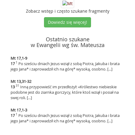
Zobacz wstęp i często szukane fragmenty
Dowiedz się więcej!
Ostatnio szukane
w Ewangelii wg św. Mateusza
Mt 17,1-9
1
17
Po sześciu dniach Jezus wziął z sobą Piotra, Jakuba i brata
jego Jana* i zaprowadził ich na górę* wysoką, osobno. [...]
Mt 13,31-32
31
13
Inną przypowieść im przedłożył: «Królestwo niebieskie
podobne jest do ziarnka gorczycy, które ktoś wziął i posiał na
swej roli. [...]
Mt 17,1-3
1
17
Po sześciu dniach Jezus wziął z sobą Piotra, Jakuba i brata
jego Jana* i zaprowadził ich na górę* wysoką, osobno. [...]