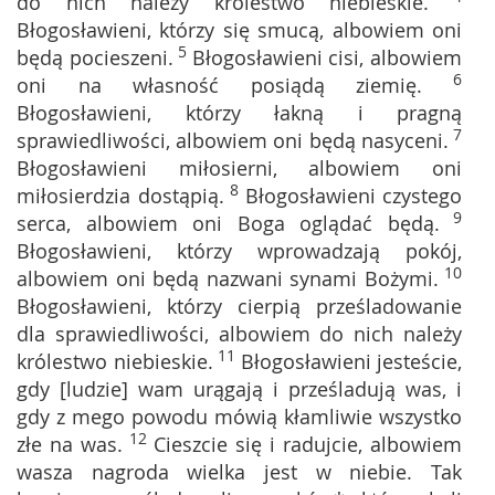
do nich należy królestwo niebieskie.
Błogosławieni, którzy się smucą, albowiem oni
5
będą pocieszeni.
Błogosławieni cisi, albowiem
6
oni na własność posiądą ziemię.
Błogosławieni, którzy łakną i pragną
7
sprawiedliwości, albowiem oni będą nasyceni.
Błogosławieni miłosierni, albowiem oni
8
miłosierdzia dostąpią.
Błogosławieni czystego
9
serca, albowiem oni Boga oglądać będą.
Błogosławieni, którzy wprowadzają pokój,
10
albowiem oni będą nazwani synami Bożymi.
Błogosławieni, którzy cierpią prześladowanie
dla sprawiedliwości, albowiem do nich należy
11
królestwo niebieskie.
Błogosławieni jesteście,
gdy [ludzie] wam urągają i prześladują was, i
gdy z mego powodu mówią kłamliwie wszystko
12
złe na was.
Cieszcie się i radujcie, albowiem
wasza nagroda wielka jest w niebie. Tak