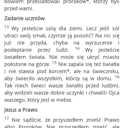
bowiem prześladowali proroków*, którzy byli
przed wami.
Zadanie uczniów
13
Wy jesteście solą dla ziemi. Lecz jeśli sól
utraci swój smak, czymże ją posolić? Na nic się
już nie przyda, chyba na wyrzucenie i
14
podeptanie przez ludzi.
Wy jesteście
światłem świata. Nie może się ukryć miasto
15
położone na górze.
Nie zapala się też światła
i nie stawia pod korcem*, ale na świeczniku,
16
aby świeciło wszystkim, którzy są w domu.
Tak niech świeci wasze światło przed ludźmi,
aby widzieli wasze dobre uczynki i chwalili Ojca
waszego, który jest w niebie.
Jezus a Prawo
17
Nie sądźcie, że przyszedłem znieść Prawo
albo Proroków. Nie przyszedłem znieść, ale