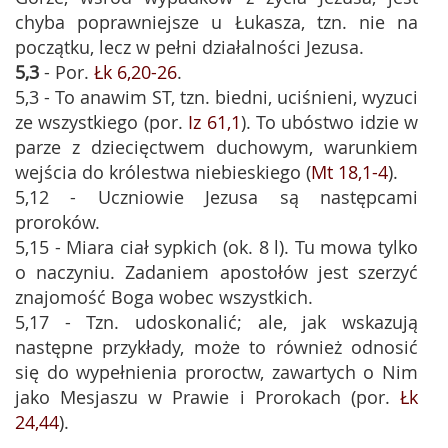
chyba poprawniejsze u Łukasza, tzn. nie na
początku, lecz w pełni działalności Jezusa.
5,3
- Por.
Łk 6,20-26
.
5,3 - To anawim ST, tzn. biedni, uciśnieni, wyzuci
ze wszystkiego (por.
Iz 61,1
). To ubóstwo idzie w
parze z dziecięctwem duchowym, warunkiem
wejścia do królestwa niebieskiego (
Mt 18,1-4
).
5,12 - Uczniowie Jezusa są następcami
proroków.
5,15 - Miara ciał sypkich (ok. 8 l). Tu mowa tylko
o naczyniu. Zadaniem apostołów jest szerzyć
znajomość Boga wobec wszystkich.
5,17 - Tzn. udoskonalić; ale, jak wskazują
następne przykłady, może to również odnosić
się do wypełnienia proroctw, zawartych o Nim
jako Mesjaszu w Prawie i Prorokach (por.
Łk
24,44
).