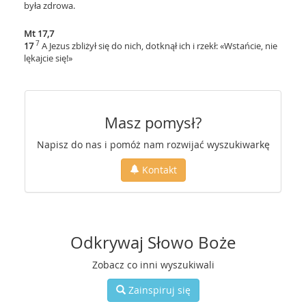
była zdrowa.
Mt 17,7
7
17
A Jezus zbliżył się do nich, dotknął ich i rzekł: «Wstańcie, nie
lękajcie się!»
Masz pomysł?
Napisz do nas i pomóż nam rozwijać wyszukiwarkę
Kontakt
Odkrywaj Słowo Boże
Zobacz co inni wyszukiwali
Zainspiruj się