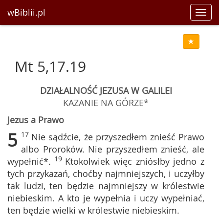
wBiblii.pl
Toggl
navig
Mt 5,17.19
DZIAŁALNOŚĆ JEZUSA W GALILEI
KAZANIE NA GÓRZE*
Jezus a Prawo
5
17
Nie sądźcie, że przyszedłem znieść Prawo
albo Proroków. Nie przyszedłem znieść, ale
19
wypełnić*.
Ktokolwiek więc zniósłby jedno z
tych przykazań, choćby najmniejszych, i uczyłby
tak ludzi, ten będzie najmniejszy w królestwie
niebieskim. A kto je wypełnia i uczy wypełniać,
ten będzie wielki w królestwie niebieskim.