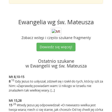
Ewangelia wg św. Mateusza
Zobacz wstęp i często szukane fragmenty
Dowiedz się więcej!
Ostatnio szukane
w Ewangelii wg św. Mateusza
Mt 8,10-15
10
8
Gdy Jezus to usłyszał, zdziwił się i rzekł do tych, którzy szli za
Nim: «Zaprawdę powiadam wam: U nikogo w Izraelu nie
znalazłem tak wielkiej wiary. [...]
Mt 15,28
28
15
Wtedy Jezus jej odpowiedział: «O niewiasto wielka jest
twoja wiara; niech ci się stanie, jak chcesz!» Od tej chwili jej córka