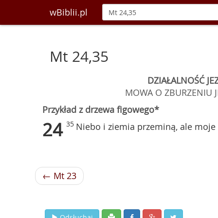
wBiblii.pl
Mt 24,35
DZIAŁALNOŚĆ JEZ
MOWA O ZBURZENIU JE
Przykład z drzewa figowego*
24
35
Niebo i ziemia przeminą, ale moje
← Mt 23
Odsłuchaj