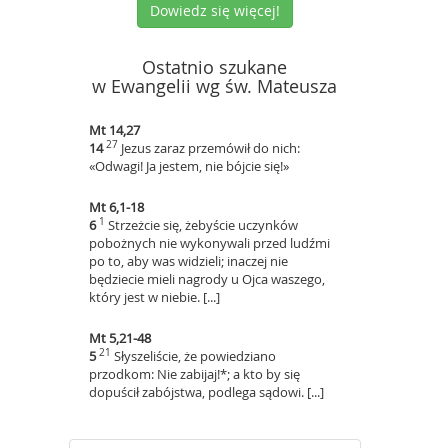
Dowiedz się więcej!
Ostatnio szukane
w Ewangelii wg św. Mateusza
Mt 14,27
27
14
Jezus zaraz przemówił do nich:
«Odwagi! Ja jestem, nie bójcie się!»
Mt 6,1-18
1
6
Strzeżcie się, żebyście uczynków
pobożnych nie wykonywali przed ludźmi
po to, aby was widzieli; inaczej nie
będziecie mieli nagrody u Ojca waszego,
który jest w niebie. [...]
Mt 5,21-48
21
5
Słyszeliście, że powiedziano
przodkom: Nie zabijaj!*; a kto by się
dopuścił zabójstwa, podlega sądowi. [...]