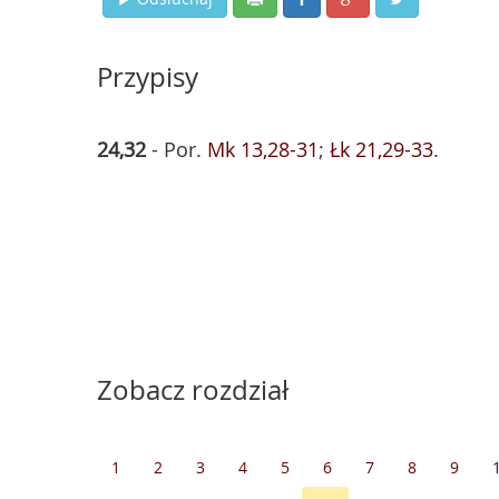
Przypisy
24,32
- Por.
Mk 13,28-31
;
Łk 21,29-33
.
Zobacz rozdział
1
2
3
4
5
6
7
8
9