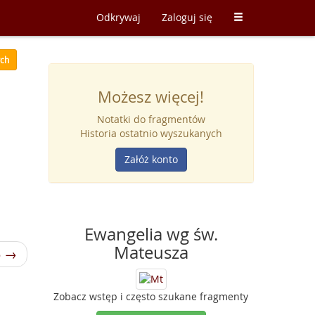
Odkrywaj
Zaloguj się
ych
Możesz więcej!
Notatki do fragmentów
Historia ostatnio wyszukanych
Załóż konto
Ewangelia wg św.
Mateusza
5 →
Zobacz wstęp i często szukane fragmenty