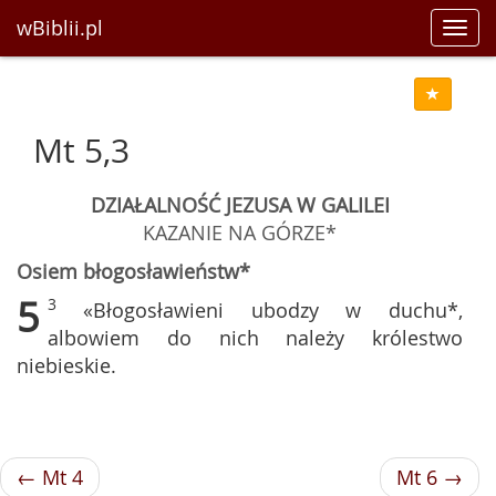
wBiblii.pl
Toggl
navig
Mt 5,3
DZIAŁALNOŚĆ JEZUSA W GALILEI
KAZANIE NA GÓRZE*
Osiem błogosławieństw*
5
3
«Błogosławieni ubodzy w duchu*,
albowiem do nich należy królestwo
niebieskie.
← Mt 4
Mt 6 →