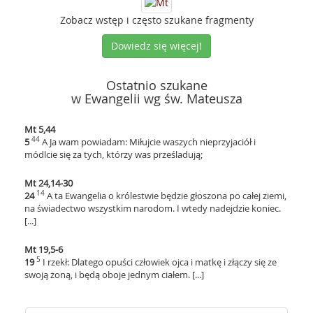
Zobacz wstęp i często szukane fragmenty
Dowiedz się więcej!
Ostatnio szukane
w Ewangelii wg św. Mateusza
Mt 5,44
44
5
A Ja wam powiadam: Miłujcie waszych nieprzyjaciół i
módlcie się za tych, którzy was prześladują;
Mt 24,14-30
14
24
A ta Ewangelia o królestwie będzie głoszona po całej ziemi,
na świadectwo wszystkim narodom. I wtedy nadejdzie koniec.
[...]
Mt 19,5-6
5
19
I rzekł: Dlatego opuści człowiek ojca i matkę i złączy się ze
swoją żoną, i będą oboje jednym ciałem. [...]