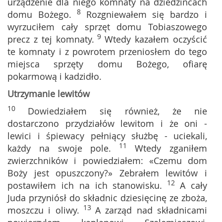
urządzenie dla niego komnaty na dziedzińcach
8
domu Bożego.
Rozgniewałem się bardzo i
wyrzuciłem cały sprzęt domu Tobiaszowego
9
precz z tej komnaty.
Wtedy kazałem oczyścić
te komnaty i z powrotem przeniosłem do tego
miejsca sprzęty domu Bożego, ofiarę
pokarmową i kadzidło.
Utrzymanie lewitów
10
Dowiedziałem się również, że nie
dostarczono przydziałów lewitom i że oni -
lewici i śpiewacy pełniący służbę - uciekali,
11
każdy na swoje pole.
Wtedy zganiłem
zwierzchników i powiedziałem: «Czemu dom
Boży jest opuszczony?» Zebrałem lewitów i
12
postawiłem ich na ich stanowisku.
A cały
Juda przyniósł do składnic dziesięcinę ze zboża,
13
moszczu i oliwy.
A zarząd nad składnicami