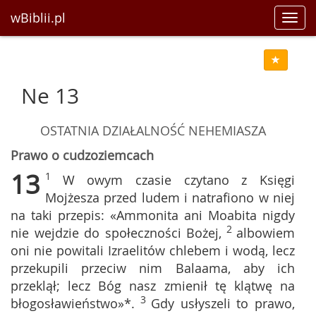
wBiblii.pl
Toggl
navig
Ne 13
OSTATNIA DZIAŁALNOŚĆ NEHEMIASZA
Prawo o cudzoziemcach
13
1
W owym czasie czytano z Księgi
Mojżesza przed ludem i natrafiono w niej
na taki przepis: «Ammonita ani Moabita nigdy
2
nie wejdzie do społeczności Bożej,
albowiem
oni nie powitali Izraelitów chlebem i wodą, lecz
przekupili przeciw nim Balaama, aby ich
przeklął; lecz Bóg nasz zmienił tę klątwę na
3
błogosławieństwo»*.
Gdy usłyszeli to prawo,