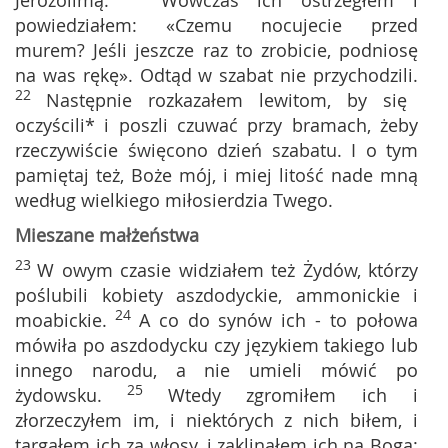
Jerozolimą.
Wówczas ich ostrzegłem i
powiedziałem: «Czemu nocujecie przed
murem? Jeśli jeszcze raz to zrobicie, podniosę
na was rękę». Odtąd w szabat nie przychodzili.
22
Następnie rozkazałem lewitom, by się
oczyścili* i poszli czuwać przy bramach, żeby
rzeczywiście święcono dzień szabatu. I o tym
pamiętaj też, Boże mój, i miej litość nade mną
według wielkiego miłosierdzia Twego.
Mieszane małżeństwa
23
W owym czasie widziałem też Żydów, którzy
poślubili kobiety aszdodyckie, ammonickie i
24
moabickie.
A co do synów ich - to połowa
mówiła po aszdodycku czy językiem takiego lub
innego narodu, a nie umieli mówić po
25
żydowsku.
Wtedy zgromiłem ich i
złorzeczyłem im, i niektórych z nich biłem, i
targałem ich za włosy, i zaklinałem ich na Boga: