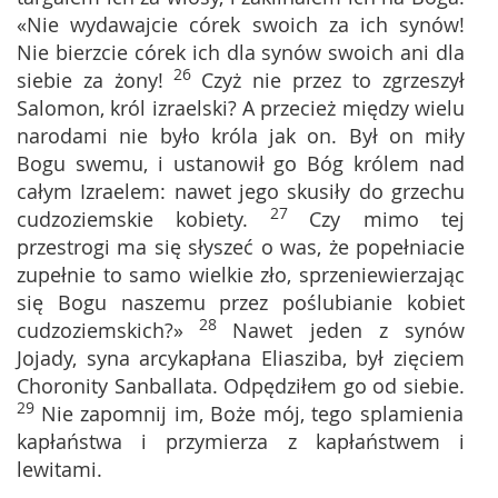
«Nie wydawajcie córek swoich za ich synów!
Nie bierzcie córek ich dla synów swoich ani dla
26
siebie za żony!
Czyż nie przez to zgrzeszył
Salomon, król izraelski? A przecież między wielu
narodami nie było króla jak on. Był on miły
Bogu swemu, i ustanowił go Bóg królem nad
całym Izraelem: nawet jego skusiły do grzechu
27
cudzoziemskie kobiety.
Czy mimo tej
przestrogi ma się słyszeć o was, że popełniacie
zupełnie to samo wielkie zło, sprzeniewierzając
się Bogu naszemu przez poślubianie kobiet
28
cudzoziemskich?»
Nawet jeden z synów
Jojady, syna arcykapłana Eliasziba, był zięciem
Choronity Sanballata. Odpędziłem go od siebie.
29
Nie zapomnij im, Boże mój, tego splamienia
kapłaństwa i przymierza z kapłaństwem i
lewitami.