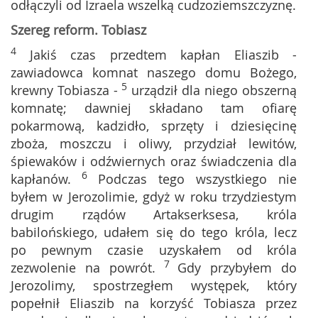
odłączyli od Izraela wszelką cudzoziemszczyznę.
Szereg reform. Tobiasz
4
Jakiś czas przedtem kapłan Eliaszib -
zawiadowca komnat naszego domu Bożego,
5
krewny Tobiasza -
urządził dla niego obszerną
komnatę; dawniej składano tam ofiarę
pokarmową, kadzidło, sprzęty i dziesięcinę
zboża, moszczu i oliwy, przydział lewitów,
śpiewaków i odźwiernych oraz świadczenia dla
6
kapłanów.
Podczas tego wszystkiego nie
byłem w Jerozolimie, gdyż w roku trzydziestym
drugim rządów Artakserksesa, króla
babilońskiego, udałem się do tego króla, lecz
po pewnym czasie uzyskałem od króla
7
zezwolenie na powrót.
Gdy przybyłem do
Jerozolimy, spostrzegłem występek, który
popełnił Eliaszib na korzyść Tobiasza przez