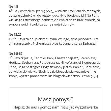
Ne 4,8
8
4
Gdy widziałem, [że się boją], wstałem i rzekłem do możnych,
do zwierzchników i do reszty ludu: «Nie bójcie się ich! Na Pana
wielkiego i strasznego pamiętajcie i walczcie za braci swoich, za
synów swoich i córki, za żony swoje i domy!»
Ne 12,26
26
12
Ci żyli za dni Jojakima - syna Jozuego, syna Josadaka - i za
dni namiestnika Nehemiasza oraz kapłana-pisarza Ezdrasza.
Ne 9,5-37
5
9
i lewici: Jozue, Kadmiel, Bani, Chaszabnejasz*, Szerebiasz,
Hodiasz, Szebaniasz, Petachiasz rzekli: «Wstańcie! Błogosławcie
Pana, Boga naszego!* Błogosławiony jesteś, Panie*, Boże nasz,
od wieku do wieku. Niech ludzie błogosławią wspaniałe imię
Twoje, wyższe ponad wszelkie błogosławieństwo i chwałę. [...]
Masz pomysł?
Napisz do nas i pomóż nam rozwijać wyszukiwarkę