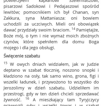
powierzyłem kapłanowi Szelemiaszowi,
pisarzowi Sadokowi i Pedajaszowi spośród
lewitów; pomocnikiem ich był Chanan, syn
Zakkura, syna Mattaniasza: oni bowiem
uchodzili za uczciwych. Mieli oni obowiązek
14
dawać przydziały swoim braciom.
Pamiętajże,
Boże mój, o tym i nie wymaż moich zbożnych
czynów, które spełniłem dla domu Boga
mojego i dla jego obsługi.
Święcenie szabatu
15
W owych dniach widziałem, jak w Judzie
deptano w szabat tłocznię, noszono snopki i
kładziono na osły, tak samo wino, grona, figi i
wszelki ładunek, i przywożono to wszystko do
Jerozolimy w dzień szabatu. Udzieliłem im
przestrogi, gdy w ten dzień chcieli sprzedawać
16
żywność.
A mieszkający tam Tyryjczycy
przywozili ryby i wszelki towar i w szabat