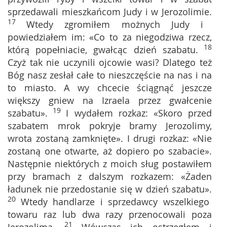
sprzedawali mieszkańcom Judy i w Jerozolimie.
17
Wtedy zgromiłem możnych Judy i
powiedziałem im: «Co to za niegodziwa rzecz,
18
którą popełniacie, gwałcąc dzień szabatu.
Czyż tak nie uczynili ojcowie wasi? Dlatego też
Bóg nasz zesłał całe to nieszczęście na nas i na
to miasto. A wy chcecie ściągnąć jeszcze
większy gniew na Izraela przez gwałcenie
19
szabatu».
I wydałem rozkaz: «Skoro przed
szabatem mrok pokryje bramy Jerozolimy,
wrota zostaną zamknięte». I drugi rozkaz: «Nie
zostaną one otwarte, aż dopiero po szabacie».
Następnie niektórych z moich sług postawiłem
przy bramach z dalszym rozkazem: «Żaden
ładunek nie przedostanie się w dzień szabatu».
20
Wtedy handlarze i sprzedawcy wszelkiego
towaru raz lub dwa razy przenocowali poza
21