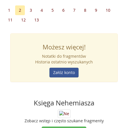
1
2
3
4
5
6
7
8
9
10
11
12
13
Możesz więcej!
Notatki do fragmentów
Historia ostatnio wyszukanych
Załóż konto
Księga Nehemiasza
Zobacz wstęp i często szukane fragmenty