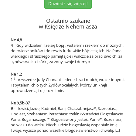
Dowiedz się więcej!
Ostatnio szukane
w Księdze Nehemiasza
Ne 4,8
8
4
Gdy widziałem, [że się boją], wstałem i rzekłem do możnych,
do zwierzchników i do reszty ludu: «Nie bójcie się ich! Na Pana
wielkiego i strasznego pamiętajcie i walczcie za braci swoich, za
synów swoich i córki, za żony swoje i domy!»
Ne 1,2
2
1
przyszedł z Judy Chanani, jeden z braci moich, wraz z innymi.
I spytałem ich o tych Żydów ocalałych, którzy uniknęli
uprowadzenia, i o Jerozolimie.
Ne 9,5b-37
5
9
i lewici: Jozue, Kadmiel, Bani, Chaszabnejasz*, Szerebiasz,
Hodiasz, Szebaniasz, Petachiasz rzekli: «Wstańcie! Błogosławcie
Pana, Boga naszego!* Błogosławiony jesteś, Panie*, Boże nasz,
od wieku do wieku
. Niech ludzie błogosławią wspaniałe imię
Twoje, wyższe ponad wszelkie błogosławieństwo i chwałę. [...]