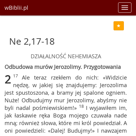
wBiblii.pl
Toggl
navig
Ne 2,17-18
DZIAŁALNOŚĆ NEHEMIASZA
Odbudowa murów Jerozolimy. Przygotowania
2
17
Ale teraz rzekłem do nich: «Widzicie
nędzę, w jakiej się znajdujemy: Jerozolima
jest spustoszona, a bramy jej spalone ogniem.
Nuże! Odbudujmy mur Jerozolimy, abyśmy nie
18
byli nadal pośmiewiskiem!»
I wyjawiłem im,
jak łaskawie ręka Boga mojego czuwała nade
mną; również słowa, które mi król powiedział. A
oni powiedzieli: «Dalej! Budujmy!» I nawzajem