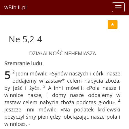
wBiblii.pl
Toggl
navig
Ne 5,2-4
DZIAŁALNOŚĆ NEHEMIASZA
Szemranie ludu
5
2
Jedni mówili: «Synów naszych i córki nasze
oddajemy w zastaw* celem nabycia zboża,
3
by jeść i żyć».
A inni mówili: «Pola nasze i
winnice nasze, i domy nasze oddajemy w
4
zastaw celem nabycia zboża podczas głodu».
Jeszcze inni mówili: «Na podatek królewski
pożyczyliśmy pieniędzy, obciążając nasze pola i
winnice». -