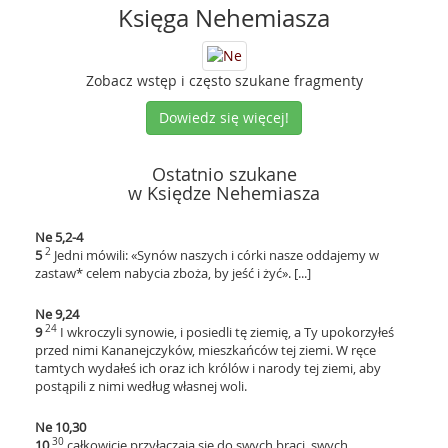
Księga Nehemiasza
Zobacz wstęp i często szukane fragmenty
Dowiedz się więcej!
Ostatnio szukane
w Księdze Nehemiasza
Ne 5,2-4
2
5
Jedni mówili: «Synów naszych i córki nasze oddajemy w
zastaw* celem nabycia zboża, by jeść i żyć». [...]
Ne 9,24
24
9
I wkroczyli synowie, i posiedli tę ziemię, a Ty upokorzyłeś
przed nimi Kananejczyków, mieszkańców tej ziemi. W ręce
tamtych wydałeś ich oraz ich królów i narody tej ziemi, aby
postąpili z nimi według własnej woli.
Ne 10,30
30
10
całkowicie przyłączają się do swych braci, swych