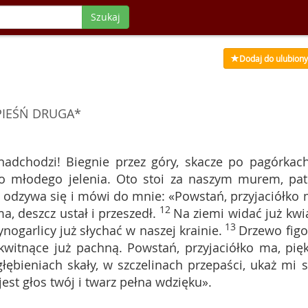
Szukaj
Dodaj do ulubion
PIEŚŃ DRUGA*
adchodzi! Biegnie przez góry, skacze po pagórkach
 młodego jelenia. Oto stoi za naszym murem, pat
 odzywa się i mówi do mnie: «Powstań, przyjaciółko 
12
a, deszcz ustał i przeszedł.
Na ziemi widać już kwia
13
ynogarlicy już słychać w naszej krainie.
Drzewo fig
witnące już pachną. Powstań, przyjaciółko ma, pię
łębieniach skały, w szczelinach przepaści, ukaż mi 
jest głos twój i twarz pełna wdzięku».