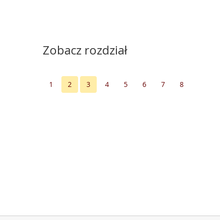
Zobacz rozdział
1
2
3
4
5
6
7
8