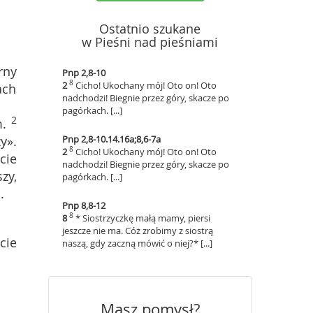
Ostatnio szukane
w Pieśni nad pieśniami
rny
Pnp 2,8-10
8
2
Cicho! Ukochany mój! Oto on! Oto
ach
nadchodzi! Biegnie przez góry, skacze po
pagórkach. [...]
2
.
y».
Pnp 2,8-10.14.16a;8,6-7a
8
2
Cicho! Ukochany mój! Oto on! Oto
cie
nadchodzi! Biegnie przez góry, skacze po
zy,
pagórkach. [...]
.
Pnp 8,8-12
8
8
* Siostrzyczkę małą mamy, piersi
jeszcze nie ma. Cóż zrobimy z siostrą
cie
naszą, gdy zaczną mówić o niej?* [...]
Masz pomysł?