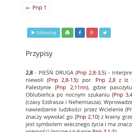
← Pnp 1
Odsłuchaj
Przypisy
2,8
- PIEŚŃ DRUGA (
Pnp 2,8-3,5
) - interp
niewoli (
Pnp 2,8-13
); por.
Pnp 2,8
z
Iz 
Palestynie (
Pnp 2,11nn
), gdzie pasożyt
Oblubieńca po nocnym szukaniu (
Pnp 3,
(czasy Ezdrasza i Nehemiasza). Wprowadzen
nawiedzenie ludzkości przez Wcielenie (
P
znaczy wywołać go (
Pnp 2,10
) z krainy gr
jest symbolem wiecznego życia i ma znacze
wierności (nocne szukanie
Pnp 3,1-5
).