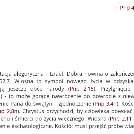
Pnp 
retacja alegoryczna - Izrael: Dobra nowina o zakończe
52,7
. Wiosna to symbol nowego życia w odzyska
ują jeszcze obce narody (
Pnp 2,15
). Przylgnięcie
4
) - to może gorące nawrócenie po powrocie z niew
ie Pana do świątyni i zjednoczenie (
Pnp 3,4n
). Kośc
np 2,8n
). Chrystus przychodzi, by człowieka powołać,
zechu i śmierci do życia wiecznego. Wiosna (
Pnp 2,11
nie eschatologiczne. Kościół musi przejść próbę wiar