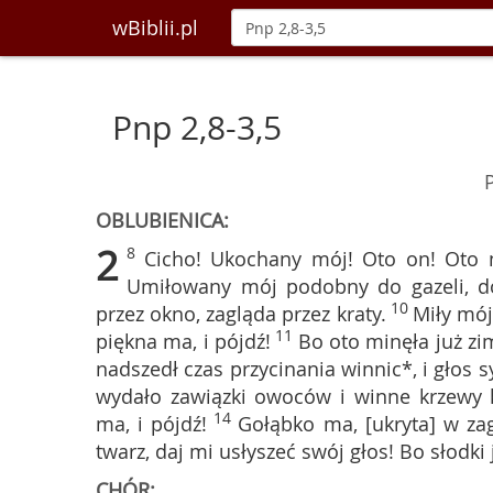
wBiblii.pl
Pnp 2,8-3,5
OBLUBIENICA:
2
8
Cicho! Ukochany mój! Oto on! Oto n
Umiłowany mój podobny do gazeli, do
10
przez okno, zagląda przez kraty.
Miły mój
11
piękna ma, i pójdź!
Bo oto minęła już zim
nadszedł czas przycinania winnic*, i głos s
wydało zawiązki owoców i winne krzewy k
14
ma, i pójdź!
Gołąbko ma, [ukryta] w zag
twarz, daj mi usłyszeć swój głos! Bo słodki 
CHÓR: