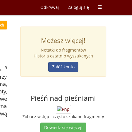
Odkrywaj
Zaloguj się
ych
Możesz więcej!
Notatki do fragmentów
Historia ostatnio wyszukanych
Załóż konto
9
.
rzy
ma,
ty,
Pieśń nad pieśniami
owe
kna
swą
Zobacz wstęp i często szukane fragmenty
Dowiedz się więcej!