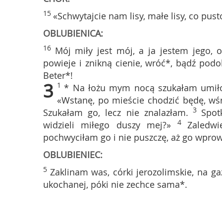
15
«Schwytajcie nam lisy, małe lisy, co pus
OBLUBIENICA:
16
Mój miły jest mój, a ja jestem jego, o
powieje i znikną cienie, wróć*, bądź podo
Beter*!
3
1
* Na łożu mym nocą szukałam umiłow
«Wstanę, po mieście chodzić będę, wś
3
Szukałam go, lecz nie znalazłam.
Spot
4
widzieli miłego duszy mej?»
Zaledw
pochwyciłam go i nie puszczę, aż go wpro
OBLUBIENIEC:
5
Zaklinam was, córki jerozolimskie, na gaz
ukochanej, póki nie zechce sama*.