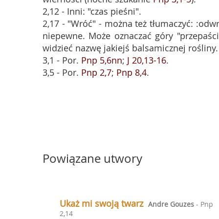
2,12 - Inni: "czas pieśni".
2,17 - "Wróć" - można też tłumaczyć: :odwró
niepewne. Może oznaczać góry "przepaści
widzieć nazwę jakiejś balsamicznej rośliny.
3,1 - Por.
Pnp 5,6nn
;
J 20,13-16
.
3,5 - Por.
Pnp 2,7
;
Pnp 8,4
.
Powiązane utwory
Ukaż mi swoją twarz
Andre Gouzes
- Pnp
2,14