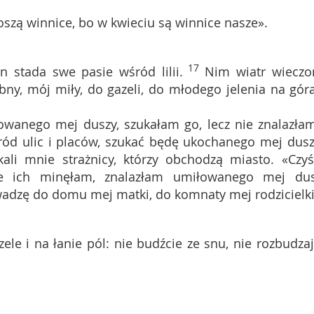
toszą winnice, bo w kwieciu są winnice nasze».
17
n stada swe pasie wśród lilii.
Nim wiatr wieczo
bny, mój miły, do gazeli, do młodego jelenia na gór
anego mej duszy, szukałam go, lecz nie znalazłam
ród ulic i placów, szukać będę ukochanego mej dusz
kali mnie strażnicy, którzy obchodzą miasto. «Czyś
ie ich minęłam, znalazłam umiłowanego mej dus
wadzę do domu mej matki, do komnaty mej rodzicielki
ele i na łanie pól: nie budźcie ze snu, nie rozbudzaj