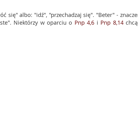
ć się" albo: "idź", "przechadzaj się". "Beter" - znacze
ste". Niektórzy w oparciu o
Pnp 4,6
i
Pnp 8,14
chcą