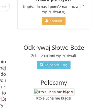
4 →
Napisz do nas i pomóż nam rozwijać
wyszukiwarkę
Kontakt
Odkrywaj Słowo Boże
Zobacz co inni wyszukiwali
niu
Zainspiruj się
nej
 do
oli
Polecamy
iół:
 to
Kto słucha nie błądzi
-13
)
y i