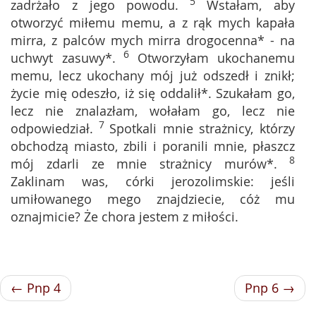
5
zadrżało z jego powodu.
Wstałam, aby
otworzyć miłemu memu, a z rąk mych kapała
mirra, z palców mych mirra drogocenna* - na
6
uchwyt zasuwy*.
Otworzyłam ukochanemu
memu, lecz ukochany mój już odszedł i znikł;
życie mię odeszło, iż się oddalił*. Szukałam go,
lecz nie znalazłam, wołałam go, lecz nie
7
odpowiedział.
Spotkali mnie strażnicy, którzy
obchodzą miasto, zbili i poranili mnie, płaszcz
8
mój zdarli ze mnie strażnicy murów*.
Zaklinam was, córki jerozolimskie: jeśli
umiłowanego mego znajdziecie, cóż mu
oznajmicie? Że chora jestem z miłości.
← Pnp 4
Pnp 6 →