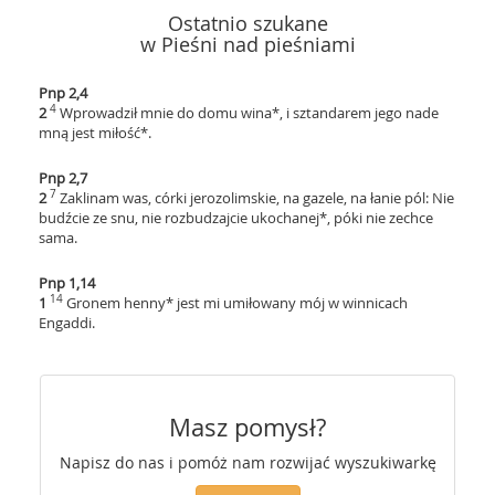
Ostatnio szukane
w Pieśni nad pieśniami
Pnp 2,4
4
2
Wprowadził mnie do domu wina*, i sztandarem jego nade
mną jest miłość*.
Pnp 2,7
7
2
Zaklinam was, córki jerozolimskie, na gazele, na łanie pól: Nie
budźcie ze snu, nie rozbudzajcie ukochanej*, póki nie zechce
sama.
Pnp 1,14
14
1
Gronem henny* jest mi umiłowany mój w winnicach
Engaddi.
Masz pomysł?
Napisz do nas i pomóż nam rozwijać wyszukiwarkę