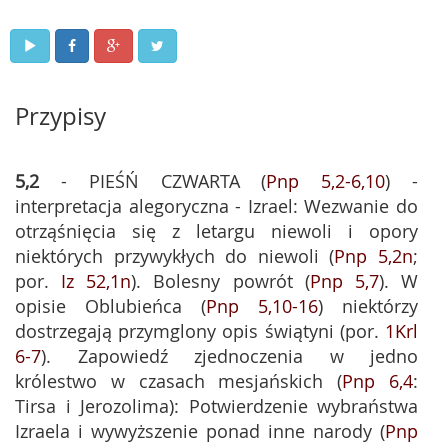
Przypisy
5,2
- PIEŚŃ CZWARTA (
Pnp 5,2-6,10
) -
interpretacja alegoryczna - Izrael: Wezwanie do
otrząśnięcia się z letargu niewoli i opory
niektórych przywykłych do niewoli (
Pnp 5,2n
;
por.
Iz 52,1n
). Bolesny powrót (
Pnp 5,7
). W
opisie Oblubieńca (
Pnp 5,10-16
) niektórzy
dostrzegają przymglony opis świątyni (por.
1Krl
6-7
). Zapowiedź zjednoczenia w jedno
królestwo w czasach mesjańskich (
Pnp 6,4
:
Tirsa i Jerozolima): Potwierdzenie wybraństwa
Izraela i wywyższenie ponad inne narody (
Pnp