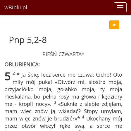
wBiblii.pl
Toggl
navig
Pnp 5,2-8
PIEŚŃ CZWARTA*
OBLUBIENICA:
5
2
* Ja śpię, lecz serce me czuwa: Cicho! Oto
miły mój puka! «Otwórz mi, siostro moja,
przyjaciółko moja, gołąbko moja, ty moja
nieskalana, bo pełna rosy ma głowa i kędziory
3
me - kropli nocy».
«Suknię z siebie zdjęłam,
mam więc znów ją wkładać? Stopy umyłam,
4
mam więc znów je brudzić?»*
Ukochany mój
przez otwór włożył rękę swą, a serce me