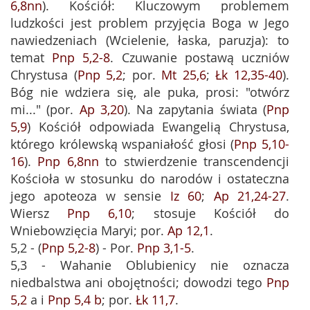
6,8nn
). Kościół: Kluczowym problemem
ludzkości jest problem przyjęcia Boga w Jego
nawiedzeniach (Wcielenie, łaska, paruzja): to
temat
Pnp 5,2-8
. Czuwanie postawą uczniów
Chrystusa (
Pnp 5,2
; por.
Mt 25,6
;
Łk 12,35-40
).
Bóg nie wdziera się, ale puka, prosi: "otwórz
mi..." (por.
Ap 3,20
). Na zapytania świata (
Pnp
5,9
) Kościół odpowiada Ewangelią Chrystusa,
którego królewską wspaniałość głosi (
Pnp 5,10-
16
).
Pnp 6,8nn
to stwierdzenie transcendencji
Kościoła w stosunku do narodów i ostateczna
jego apoteoza w sensie
Iz 60
;
Ap 21,24-27
.
Wiersz
Pnp 6,10
; stosuje Kościół do
Wniebowzięcia Maryi; por.
Ap 12,1
.
5,2 - (
Pnp 5,2-8
) - Por.
Pnp 3,1-5
.
5,3 - Wahanie Oblubienicy nie oznacza
niedbalstwa ani obojętności; dowodzi tego
Pnp
5,2
a i
Pnp 5,4 b
; por.
Łk 11,7
.