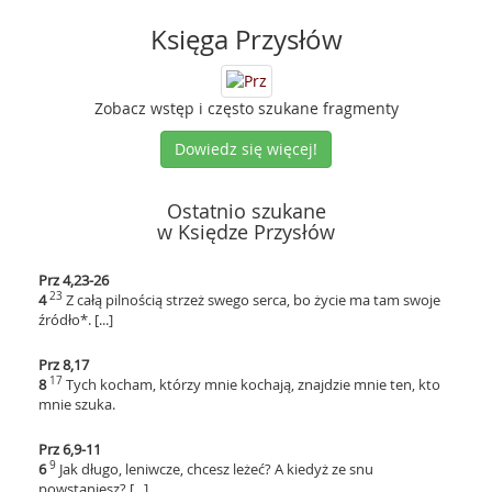
Księga Przysłów
Zobacz wstęp i często szukane fragmenty
Dowiedz się więcej!
Ostatnio szukane
w Księdze Przysłów
Prz 4,23-26
23
4
Z całą pilnością strzeż swego serca, bo życie ma tam swoje
źródło*. [...]
Prz 8,17
17
8
Tych kocham, którzy mnie kochają, znajdzie mnie ten, kto
mnie szuka.
Prz 6,9-11
9
6
Jak długo, leniwcze, chcesz leżeć? A kiedyż ze snu
powstaniesz? [...]