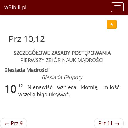
wBiblii.pl
Toggl
navig
Prz 10,12
SZCZEGÓŁOWE ZASADY POSTĘPOWANIA
PIERWSZY ZBIÓR NAUK MĄDROŚCI
Biesiada Mądrości
Biesiada Głupoty
10
12
Nienawiść wznieca kłótnię, miłość
wszelki błąd ukrywa*.
← Prz 9
Prz 11 →