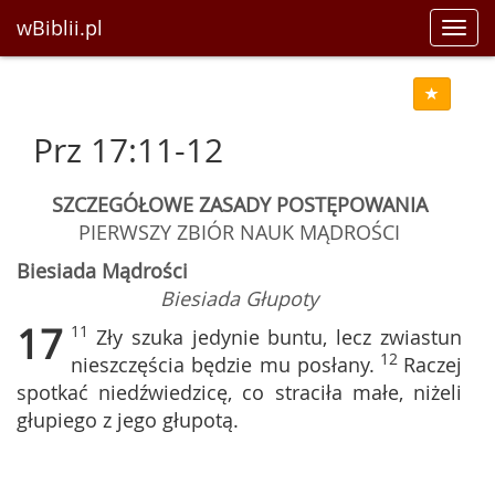
wBiblii.pl
Toggl
navig
Prz 17:11-12
SZCZEGÓŁOWE ZASADY POSTĘPOWANIA
PIERWSZY ZBIÓR NAUK MĄDROŚCI
Biesiada Mądrości
Biesiada Głupoty
17
11
Zły szuka jedynie buntu, lecz zwiastun
12
nieszczęścia będzie mu posłany.
Raczej
spotkać niedźwiedzicę, co straciła małe, niżeli
głupiego z jego głupotą.