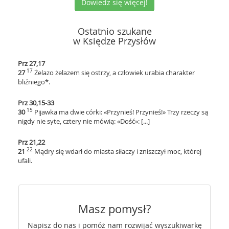
Dowiedz się więcej!
Ostatnio szukane
w Księdze Przysłów
Prz 27,17
17
27
Żelazo żelazem się ostrzy, a człowiek urabia charakter
bliźniego*.
Prz 30,15-33
15
30
Pijawka ma dwie córki: «Przynieś! Przynieś!» Trzy rzeczy są
nigdy nie syte, cztery nie mówią: «Dość»: [...]
Prz 21,22
22
21
Mądry się wdarł do miasta siłaczy i zniszczył moc, której
ufali.
Masz pomysł?
Napisz do nas i pomóż nam rozwijać wyszukiwarkę