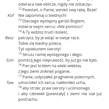
odwraca swe oblicze, nigdy nie zobaczy».
12
Powstań, o Panie, wznieś swą rękę, Boże!
Kof
Nie zapominaj o biednych!
13
Dlaczego występny gardzi Bogiem,
mówi w swym sercu: «Nie pomści»?
14
A Ty widzisz trud i boleść,
Resz
patrzysz, by je wziąć w swoje ręce.
Tobie się biedny poleca,
Tyś opiekunem sieroty!
15
Skrusz ramię występnego i złego:
Szin
pomścij jego nieprawość, by już go nie było.
16
Pan jest królem na wieki wieków,
z Jego ziemi zniknęli poganie.
17
Panie, usłyszałeś pragnienie pokornych,
Taw
umocniłeś ich serca, nakłoniłeś ucha,
18
aby strzec praw sieroty i uciśnionego
i aby człowiek [powstały] z ziemi nie siał już
postrachu.