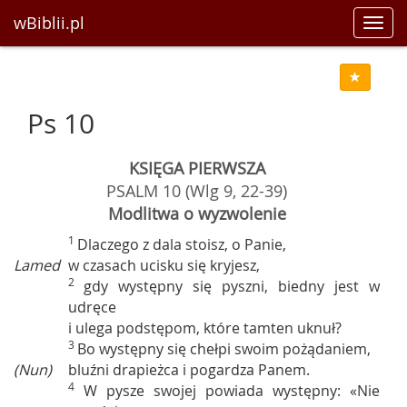
wBiblii.pl
Toggl
navig
Ps 10
KSIĘGA PIERWSZA
PSALM 10 (Wlg 9, 22-39)
Modlitwa o wyzwolenie
1
Dlaczego z dala stoisz, o Panie,
Lamed
w czasach ucisku się kryjesz,
2
gdy występny się pyszni, biedny jest w
udręce
i ulega podstępom, które tamten uknuł?
3
Bo występny się chełpi swoim pożądaniem,
(Nun)
bluźni drapieżca i pogardza Panem.
4
W pysze swojej powiada występny: «Nie