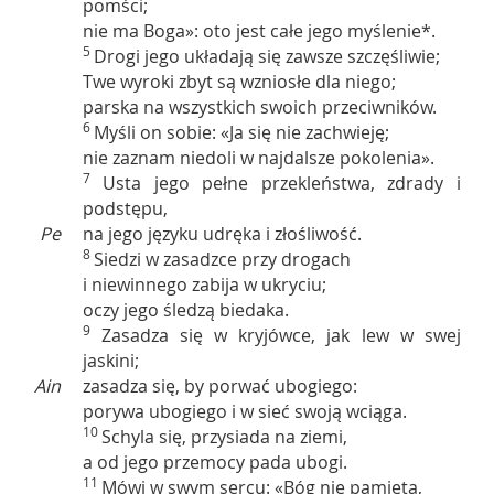
pomści;
nie ma Boga»: oto jest całe jego myślenie*.
5
Drogi jego układają się zawsze szczęśliwie;
Twe wyroki zbyt są wzniosłe dla niego;
parska na wszystkich swoich przeciwników.
6
Myśli on sobie: «Ja się nie zachwieję;
nie zaznam niedoli w najdalsze pokolenia».
7
Usta jego pełne przekleństwa, zdrady i
podstępu,
Pe
na jego języku udręka i złośliwość.
8
Siedzi w zasadzce przy drogach
i niewinnego zabija w ukryciu;
oczy jego śledzą biedaka.
9
Zasadza się w kryjówce, jak lew w swej
jaskini;
Ain
zasadza się, by porwać ubogiego:
porywa ubogiego i w sieć swoją wciąga.
10
Schyla się, przysiada na ziemi,
a od jego przemocy pada ubogi.
11
Mówi w swym sercu: «Bóg nie pamięta,