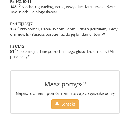
Ps 145,10-11
10
145
Niechaj Cię wielbią, Panie, wszystkie dzieła Twoje i święci
Twoi niech Cię błogosławią! [...]
Ps 137[136],7
7
137
Przypomnij, Panie, synom Edomu, dzień Jeruzalem, kiedy
oni mówili: «Burzcie, burzcie - aż do jej fundamentów!»*
Ps 81,12
12
81
Lecz mój lud nie posłuchał mego głosu: Izrael nie był Mi
posłuszny*.
Masz pomysł?
Napisz do nas i pomóż nam rozwijać wyszukiwarkę
Kontakt