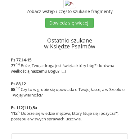
Zobacz wstęp i często szukane fragmenty
Dowiedz się więcej!
Ostatnio szukane
w Księdze Psalmów
Ps 77,14-15
14
77
Boże, Twoja droga jest święta: który bóg* dorówna
wielkością naszemu Bogu? [...]
Ps 88,12
12
88
Czy to w grobie się opowiada o Twojej łasce, a w Szeolu o
Twojej wierności?
Ps 112(111),5a
5
112
Dobrze się wiedzie mężowi, który lituje się i pożycza*,
postępuje w swych sprawach uczciwie.