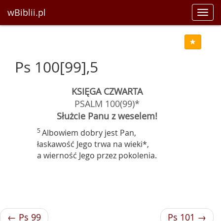
wBiblii.pl
Toggl
navig
Ps 100[99],5
KSIĘGA CZWARTA
PSALM 100(99)*
Służcie Panu z weselem!
5
Albowiem dobry jest Pan,
łaskawość Jego trwa na wieki*,
a wierność Jego przez pokolenia.
← Ps 99
Ps 101 →