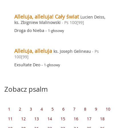
Alleluja, alleluja! Cały świat
Lucien Deiss,
ks. Zbigniew Malinowski
- Ps 100[99]
Droga do Nieba
-
1-głosowy
Alleluja, alleluja
ks. Joseph Gelineau
- Ps
100[99]
Exsultate Deo
-
1-głosowy
Zobacz psalm
1
2
3
4
5
6
7
8
9
10
11
12
13
14
15
16
17
18