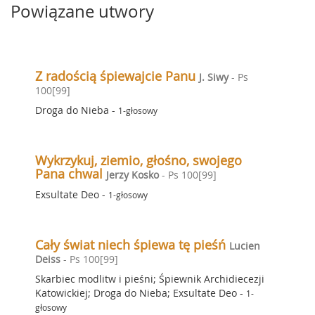
Powiązane utwory
Z radością śpiewajcie Panu
J. Siwy
- Ps
100[99]
Droga do Nieba
-
1-głosowy
Wykrzykuj, ziemio, głośno, swojego
Pana chwal
Jerzy Kosko
- Ps 100[99]
Exsultate Deo
-
1-głosowy
Cały świat niech śpiewa tę pieśń
Lucien
Deiss
- Ps 100[99]
Skarbiec modlitw i pieśni; Śpiewnik Archidiecezji
Katowickiej; Droga do Nieba; Exsultate Deo
-
1-
głosowy