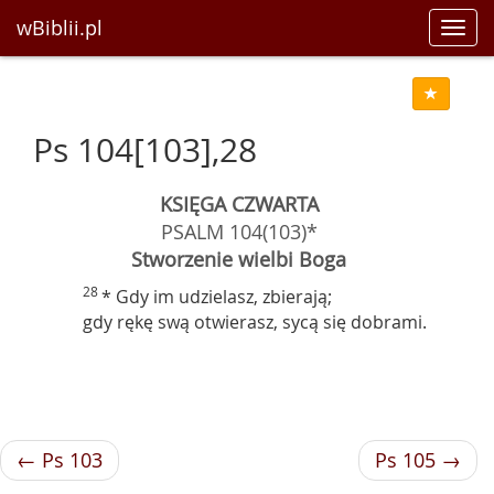
wBiblii.pl
Toggl
navig
Ps 104[103],28
KSIĘGA CZWARTA
PSALM 104(103)*
Stworzenie wielbi Boga
28
* Gdy im udzielasz, zbierają;
gdy rękę swą otwierasz, sycą się dobrami.
← Ps 103
Ps 105 →