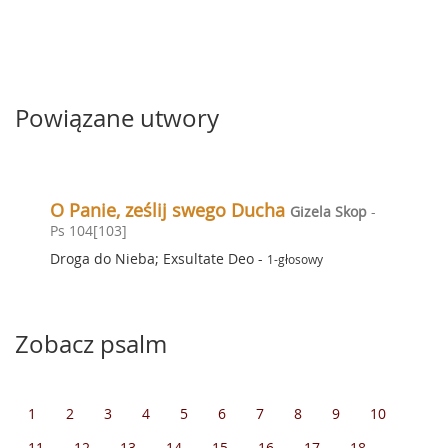
Powiązane utwory
O Panie, ześlij swego Ducha
Gizela Skop
-
Ps 104[103]
Droga do Nieba; Exsultate Deo
-
1-głosowy
Zobacz psalm
1
2
3
4
5
6
7
8
9
10
11
12
13
14
15
16
17
18