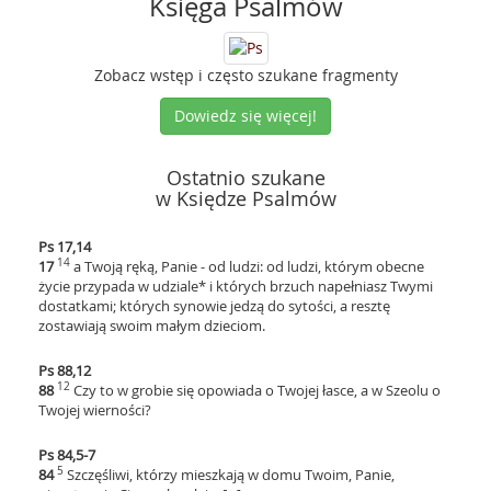
Księga Psalmów
Zobacz wstęp i często szukane fragmenty
Dowiedz się więcej!
Ostatnio szukane
w Księdze Psalmów
Ps 17,14
14
17
a Twoją ręką, Panie - od ludzi: od ludzi, którym obecne
życie przypada w udziale* i których brzuch napełniasz Twymi
dostatkami; których synowie jedzą do sytości, a resztę
zostawiają swoim małym dzieciom.
Ps 88,12
12
88
Czy to w grobie się opowiada o Twojej łasce, a w Szeolu o
Twojej wierności?
Ps 84,5-7
5
84
Szczęśliwi, którzy mieszkają w domu Twoim, Panie,