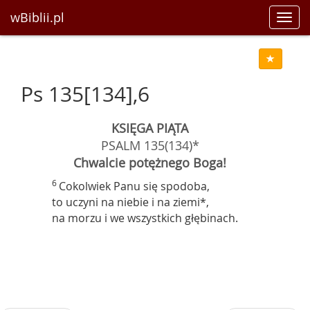
wBiblii.pl
Toggl
navig
Ps 135[134],6
KSIĘGA PIĄTA
PSALM 135(134)*
Chwalcie potężnego Boga!
6
Cokolwiek Panu się spodoba,
to uczyni na niebie i na ziemi*,
na morzu i we wszystkich głębinach.