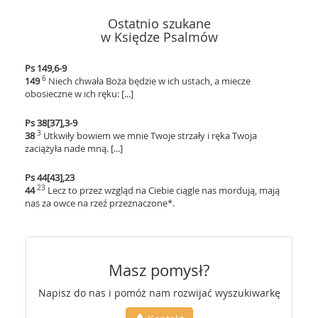
Ostatnio szukane
w Księdze Psalmów
Ps 149,6-9
6
149
Niech chwała Boża będzie w ich ustach, a miecze
obosieczne w ich ręku: [...]
Ps 38[37],3-9
3
38
Utkwiły bowiem we mnie Twoje strzały i ręka Twoja
zaciążyła nade mną. [...]
Ps 44[43],23
23
44
Lecz to przez wzgląd na Ciebie ciągle nas mordują, mają
nas za owce na rzeź przeznaczone*.
Masz pomysł?
Napisz do nas i pomóż nam rozwijać wyszukiwarkę