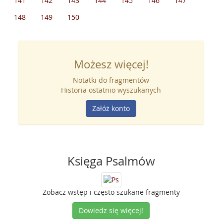
141
142
143
144
145
146
147
148
149
150
Możesz więcej!
Notatki do fragmentów
Historia ostatnio wyszukanych
Załóż konto
Księga Psalmów
Zobacz wstęp i często szukane fragmenty
Dowiedz się więcej!