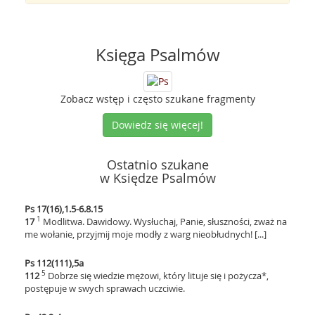
Księga Psalmów
Zobacz wstęp i często szukane fragmenty
Dowiedz się więcej!
Ostatnio szukane
w Księdze Psalmów
Ps 17(16),1.5-6.8.15
1
17
Modlitwa. Dawidowy. Wysłuchaj, Panie, słuszności, zważ na
me wołanie, przyjmij moje modły z warg nieobłudnych! [...]
Ps 112(111),5a
5
112
Dobrze się wiedzie mężowi, który lituje się i pożycza*,
postępuje w swych sprawach uczciwie.