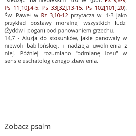
"siedząc" na niebieskim "tronie" (por.
Ps 9,8-9
;
Ps 11[10],4-5
;
Ps 33[32],13-15
;
Ps 102[101],20
).
Św. Paweł w
Rz 3,10-12
przytacza w. 1-3 jako
przykład postawy moralnej wszystkich ludzi
(Żydów i pogan) pod panowaniem grzechu.
14,7 - Aluzja do stosunków, jakie panowały w
niewoli babilońskiej, i nadzieja uwolnienia z
niej. Później rozumiano "odmianę losu" w
sensie eschatologicznego zbawienia.
Zobacz psalm