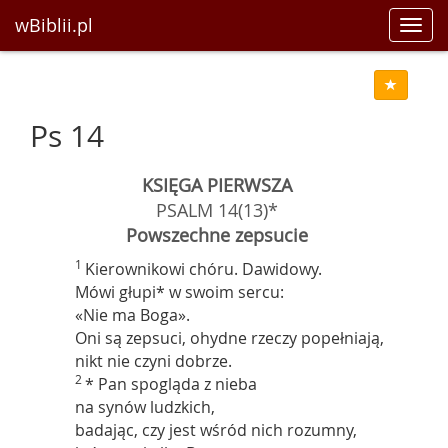
wBiblii.pl
Toggl
navig
Ps 14
KSIĘGA PIERWSZA
PSALM 14(13)*
Powszechne zepsucie
1
Kierownikowi chóru. Dawidowy.
Mówi głupi* w swoim sercu:
«Nie ma Boga».
Oni są zepsuci, ohydne rzeczy popełniają,
nikt nie czyni dobrze.
2
* Pan spogląda z nieba
na synów ludzkich,
badając, czy jest wśród nich rozumny,