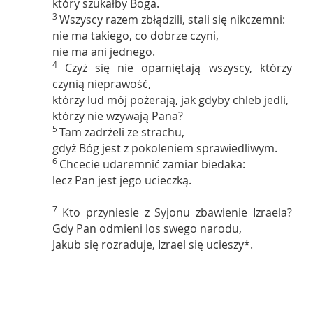
który szukałby Boga.
3
Wszyscy razem zbłądzili, stali się nikczemni:
nie ma takiego, co dobrze czyni,
nie ma ani jednego.
4
Czyż się nie opamiętają wszyscy, którzy
czynią nieprawość,
którzy lud mój pożerają, jak gdyby chleb jedli,
którzy nie wzywają Pana?
5
Tam zadrżeli ze strachu,
gdyż Bóg jest z pokoleniem sprawiedliwym.
6
Chcecie udaremnić zamiar biedaka:
lecz Pan jest jego ucieczką.
7
Kto przyniesie z Syjonu zbawienie Izraela?
Gdy Pan odmieni los swego narodu,
Jakub się rozraduje, Izrael się ucieszy*.