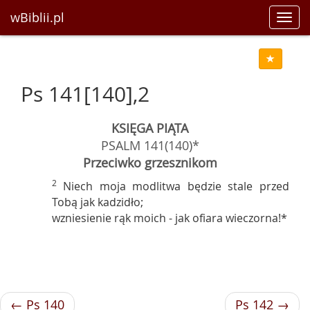
wBiblii.pl
Toggl
navig
Ps 141[140],2
KSIĘGA PIĄTA
PSALM 141(140)*
Przeciwko grzesznikom
2
Niech moja modlitwa będzie stale przed
Tobą jak kadzidło;
wzniesienie rąk moich - jak ofiara wieczorna!*
← Ps 140
Ps 142 →