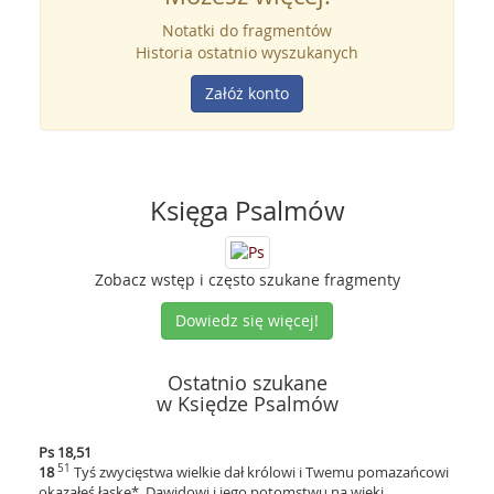
Notatki do fragmentów
Historia ostatnio wyszukanych
Załóż konto
Księga Psalmów
Zobacz wstęp i często szukane fragmenty
Dowiedz się więcej!
Ostatnio szukane
w Księdze Psalmów
Ps 18,51
51
18
Tyś zwycięstwa wielkie dał królowi i Twemu pomazańcowi
okazałeś łaskę*, Dawidowi i jego potomstwu na wieki.