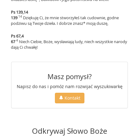
Ps 139,14
14
139
Dziękuję Ci, że mnie stworzyłeś tak cudownie, godne
podziwu są Twoje dzieła. I dobrze znasz* moją duszę,
Ps 67,4
4
67
Niech Ciebie, Boże, wysławiają ludy, niech wszystkie narody
dają Ci chwałę!
Masz pomysł?
Napisz do nas i pomóż nam rozwijać wyszukiwarkę
Kontakt
Odkrywaj Słowo Boże