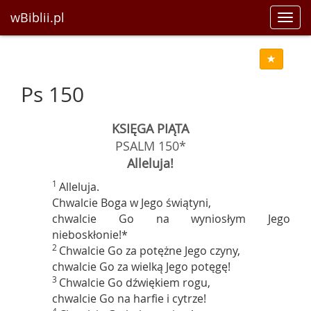
wBiblii.pl
Toggl
navig
Ps 150
KSIĘGA PIĄTA
PSALM 150*
Alleluja!
1
Alleluja.
Chwalcie Boga w Jego świątyni,
chwalcie Go na wyniosłym Jego
nieboskłonie!*
2
Chwalcie Go za potężne Jego czyny,
chwalcie Go za wielką Jego potęgę!
3
Chwalcie Go dźwiękiem rogu,
chwalcie Go na harfie i cytrze!