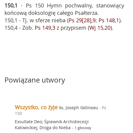
150,1
- Ps 150 Hymn pochwalny, stanowiący
końcową doksologię całego Psałterza.
150,1 - Tj. w sferze nieba (
Ps 29[28],9
;
Ps 148,1
).
150,4 - Zob.
Ps 149,3
z przypisem (
Wj 15,20
).
Powiązane utwory
Wszystko, co żyje
ks. Joseph Gelineau
- Ps
150
Exsultate Deo; Śpiewnik Archidiecezji
Katowickiej; Droga do Nieba
-
1-głosowy