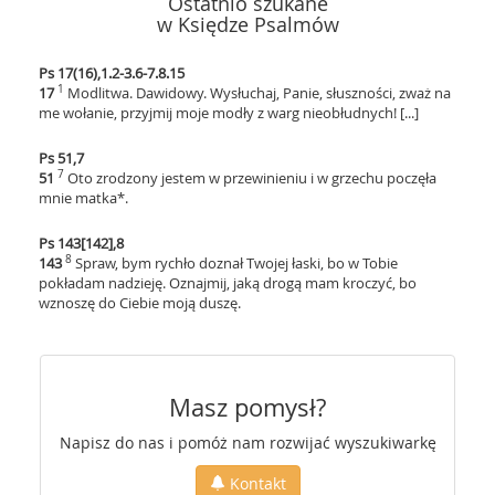
Ostatnio szukane
w Księdze Psalmów
Ps 17(16),1.2-3.6-7.8.15
1
17
Modlitwa. Dawidowy. Wysłuchaj, Panie, słuszności, zważ na
me wołanie, przyjmij moje modły z warg nieobłudnych! [...]
Ps 51,7
7
51
Oto zrodzony jestem w przewinieniu i w grzechu poczęła
mnie matka*.
Ps 143[142],8
8
143
Spraw, bym rychło doznał Twojej łaski, bo w Tobie
pokładam nadzieję. Oznajmij, jaką drogą mam kroczyć, bo
wznoszę do Ciebie moją duszę.
Masz pomysł?
Napisz do nas i pomóż nam rozwijać wyszukiwarkę
Kontakt