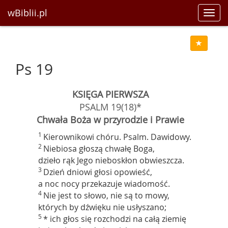
wBiblii.pl
Toggl
navig
Ps 19
KSIĘGA PIERWSZA
PSALM 19(18)*
Chwała Boża w przyrodzie i Prawie
1
Kierownikowi chóru. Psalm. Dawidowy.
2
Niebiosa głoszą chwałę Boga,
dzieło rąk Jego nieboskłon obwieszcza.
3
Dzień dniowi głosi opowieść,
a noc nocy przekazuje wiadomość.
4
Nie jest to słowo, nie są to mowy,
których by dźwięku nie usłyszano;
5
* ich głos się rozchodzi na całą ziemię