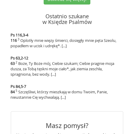
Ostatnio szukane
w Księdze Psalmów
Ps 116,3-4
3
116
Oplotły mnie więzy śmierci, dosięgły mnie pęta Szeolu,
popadłem w ucisk i udrękę*. [...]
Ps 63,2-12
2
63
Boże, Ty Boże mój, Ciebie szukam; Ciebie pragnie moja
dusza, za Tobą tęskni moje ciało*, jak ziemia zeschła,
spragniona, bez wody. [...]
Ps 84,5-7
5
84
Szczęśliwi, którzy mieszkają w domu Twoim, Panie,
nieustannie Cię wychwalają. [...]
Masz pomysł?