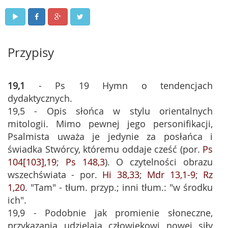
Przypisy
19,1
- Ps 19 Hymn o tendencjach
dydaktycznych.
19,5 - Opis słońca w stylu orientalnych
mitologii. Mimo pewnej jego personifikacji,
Psalmista uważa je jedynie za posłańca i
świadka Stwórcy, któremu oddaje cześć (por.
Ps
104[103],19
;
Ps 148,3
). O czytelności obrazu
wszechświata - por.
Hi 38,33
;
Mdr 13,1-9
;
Rz
1,20
. "Tam" - tłum. przyp.; inni tłum.: "w środku
ich".
19,9 - Podobnie jak promienie słoneczne,
przykazania udzielają człowiekowi nowej siły