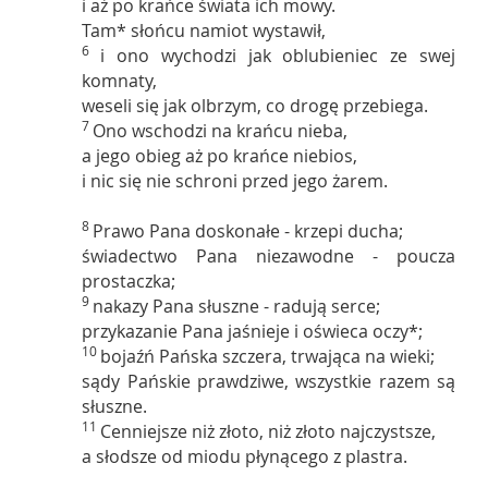
i aż po krańce świata ich mowy.
Tam* słońcu namiot wystawił,
6
i ono wychodzi jak oblubieniec ze swej
komnaty,
weseli się jak olbrzym, co drogę przebiega.
7
Ono wschodzi na krańcu nieba,
a jego obieg aż po krańce niebios,
i nic się nie schroni przed jego żarem.
8
Prawo Pana doskonałe - krzepi ducha;
świadectwo Pana niezawodne - poucza
prostaczka;
9
nakazy Pana słuszne - radują serce;
przykazanie Pana jaśnieje i oświeca oczy*;
10
bojaźń Pańska szczera, trwająca na wieki;
sądy Pańskie prawdziwe, wszystkie razem są
słuszne.
11
Cenniejsze niż złoto, niż złoto najczystsze,
a słodsze od miodu płynącego z plastra.