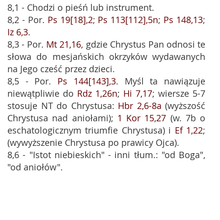
8,1 - Chodzi o pieśń lub instrument.
8,2 - Por.
Ps 19[18],2
;
Ps 113[112],5n
;
Ps 148,13
;
Iz 6,3
.
8,3 - Por.
Mt 21,16
, gdzie Chrystus Pan odnosi te
słowa do mesjańskich okrzyków wydawanych
na Jego cześć przez dzieci.
8,5 - Por.
Ps 144[143],3
. Myśl ta nawiązuje
niewątpliwie do
Rdz 1,26n
;
Hi 7,17
; wiersze 5-7
stosuje NT do Chrystusa:
Hbr 2,6-8a
(wyższość
Chrystusa nad aniołami);
1 Kor 15,27
(w. 7b o
eschatologicznym triumfie Chrystusa) i
Ef 1,22
;
(wywyższenie Chrystusa po prawicy Ojca).
8,6 - "Istot niebieskich" - inni tłum.: "od Boga",
"od aniołów".