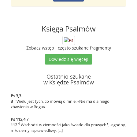
Księga Psalmów
Zobacz wstęp i często szukane fragmenty
Dowiedz się więcej!
Ostatnio szukane
w Księdze Psalmów
Ps 3,3
3
3
Wielu jest tych, co mówią o mnie: «Nie ma dla niego
zbawienia w Bogu».
Ps 112,4.7
4
112
Wschodzi w ciemności jako światło dla prawych*, łagodny,
miłosierny i sprawiedliwy. [...]