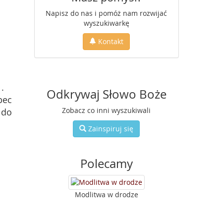
Napisz do nas i pomóż nam rozwijać
wyszukiwarkę
Kontakt
1
.
Odkrywaj Słowo Boże
bec
Zobacz co inni wyszukiwali
 do
Zainspiruj się
Polecamy
Modlitwa w drodze