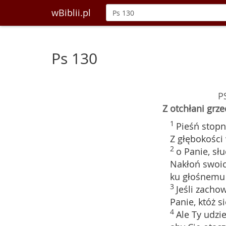
wBiblii.pl
Ps 130
P
Z otchłani grz
1
Pieśń stopn
Z głębokości
2
o Panie, sł
Nakłoń swoi
ku głośnemu
3
Jeśli zacho
Panie, któż si
4
Ale Ty udzi