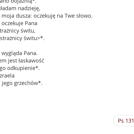
zano bojaźnią*.
ładam nadzieję,
i moja dusza: oczekuję na Twe słowo.
 oczekuje Pana
trażnicy świtu,
 strażnicy świtu>*.
l wygląda Pana.
m jest łaskawość
ego odkupienie*.
zraela
h jego grzechów*.
Ps 13