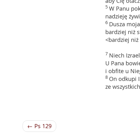
aby Cię otac
5
W Panu pok
nadzieję żyw
6
Dusza moja
bardziej niż s
<bardziej niż
7
Niech Izrae
U Pana bowie
i obfite u Ni
8
On odkupi I
ze wszystkic
← Ps 129