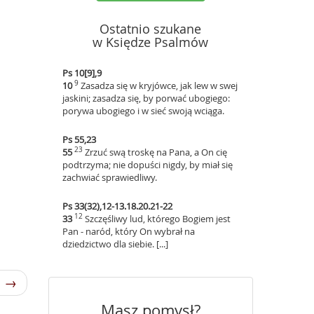
Ostatnio szukane
w Księdze Psalmów
Ps 10[9],9
9
10
Zasadza się w kryjówce, jak lew w swej
jaskini; zasadza się, by porwać ubogiego:
porywa ubogiego i w sieć swoją wciąga.
Ps 55,23
23
55
Zrzuć swą troskę na Pana, a On cię
podtrzyma; nie dopuści nigdy, by miał się
zachwiać sprawiedliwy.
Ps 33(32),12-13.18.20.21-22
12
33
Szczęśliwy lud, którego Bogiem jest
Pan - naród, który On wybrał na
dziedzictwo dla siebie. [...]
1 →
Masz pomysł?