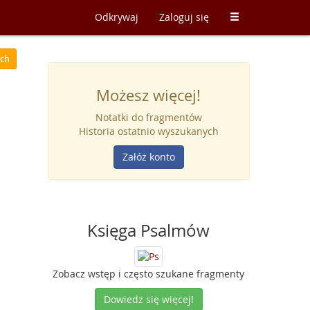
Odkrywaj
Zaloguj się
ych
Możesz więcej!
Notatki do fragmentów
Historia ostatnio wyszukanych
Załóż konto
Księga Psalmów
Zobacz wstęp i często szukane fragmenty
Dowiedz się więcej!