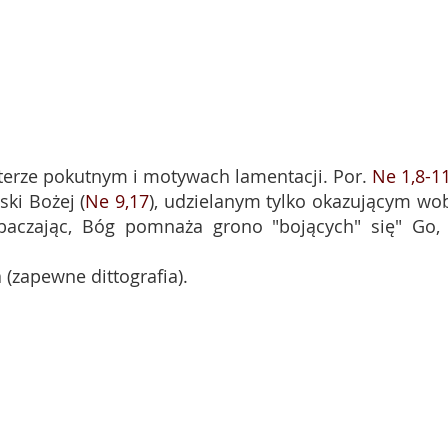
kterze pokutnym i motywach lamentacji. Por.
Ne 1,8-1
ki Bożej (
Ne 9,17
), udzielanym tylko okazującym wo
baczając, Bóg pomnaża grono "bojących" się" Go,
 (zapewne dittografia).