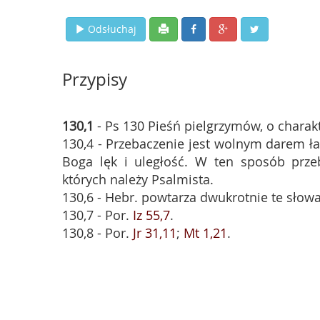
Odsłuchaj
Przypisy
130,1
- Ps 130 Pieśń pielgrzymów, o chara
130,4 - Przebaczenie jest wolnym darem łas
Boga lęk i uległość. W ten sposób prze
których należy Psalmista.
130,6 - Hebr. powtarza dwukrotnie te słowa
130,7 - Por.
Iz 55,7
.
130,8 - Por.
Jr 31,11
;
Mt 1,21
.