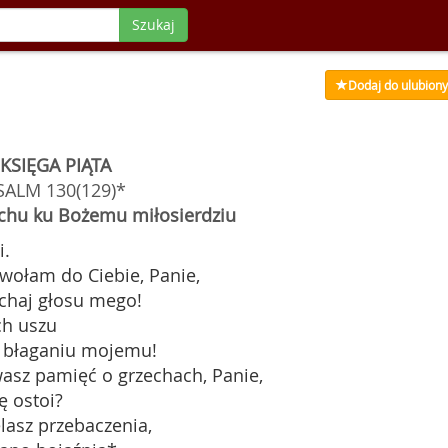
Szukaj
Dodaj do ulubion
KSIĘGA PIĄTA
SALM 130(129)*
echu ku Bożemu miłosierdziu
i.
 wołam do Ciebie, Panie,
uchaj głosu mego!
ch uszu
 błaganiu mojemu!
wasz pamięć o grzechach, Panie,
ę ostoi?
elasz przebaczenia,