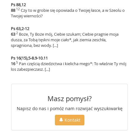
Ps 88,12
12
88
Czy to w grobie się opowiada o Twojej łasce, a w Szeolu o
Twojej wierności?
Ps 63,2-12
2
63
Boże, Ty Boże mój, Ciebie szukam; Ciebie pragnie moja
dusza, za Tobą tęskni moje ciało*, jak ziemia zeschła,
spragniona, bez wody. [...]
Ps 16(15),5-8.9-10.11
5
16
Pan częścią dziedzictwa i kielicha mego*: To właśnie Ty mój
los zabezpieczasz. [...]
Masz pomysł?
Napisz do nas i pomóż nam rozwijać wyszukiwarkę
Kontakt