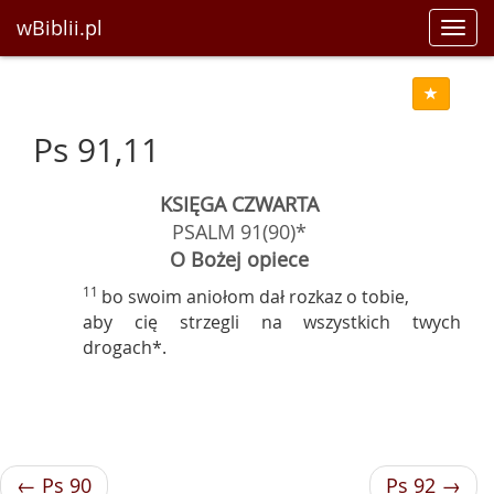
wBiblii.pl
Toggl
navig
Ps 91,11
KSIĘGA CZWARTA
PSALM 91(90)*
O Bożej opiece
11
bo swoim aniołom dał rozkaz o tobie,
aby cię strzegli na wszystkich twych
drogach*.
← Ps 90
Ps 92 →