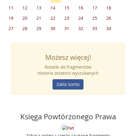
11
12
13
14
15
16
17
18
19
20
21
22
23
24
25
26
27
28
29
30
31
32
33
34
Możesz więcej!
Notatki do fragmentów
Historia ostatnio wyszukanych
Załóż konto
Księga Powtórzonego Prawa
Zobacz wstęp i często szukane fragmenty