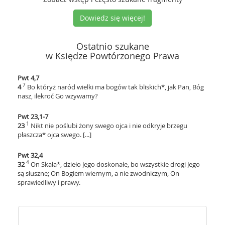
Dowiedz się więcej!
Ostatnio szukane
w Księdze Powtórzonego Prawa
Pwt 4,7
7
4
Bo któryż naród wielki ma bogów tak bliskich*, jak Pan, Bóg
nasz, ilekroć Go wzywamy?
Pwt 23,1-7
1
23
Nikt nie poślubi żony swego ojca i nie odkryje brzegu
płaszcza* ojca swego. [...]
Pwt 32,4
4
32
On Skała*, dzieło Jego doskonałe, bo wszystkie drogi Jego
są słuszne; On Bogiem wiernym, a nie zwodniczym, On
sprawiedliwy i prawy.