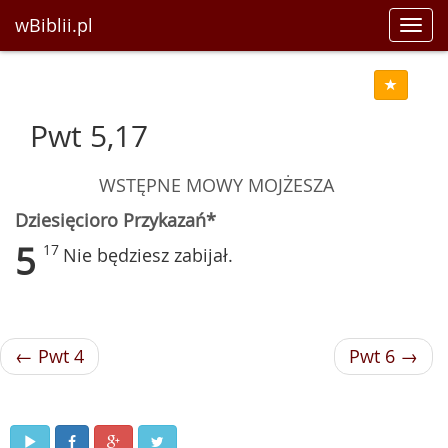
wBiblii.pl
Toggl
navig
Pwt 5,17
WSTĘPNE MOWY MOJŻESZA
Dziesięcioro Przykazań*
5
17
Nie będziesz zabijał.
← Pwt 4
Pwt 6 →