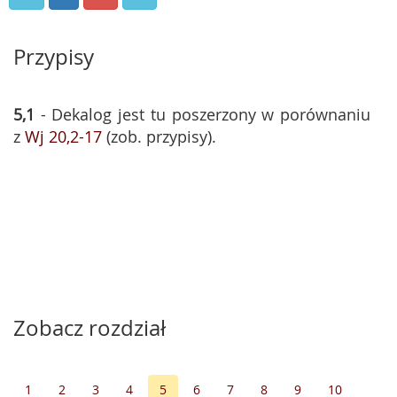
Przypisy
5,1
- Dekalog jest tu poszerzony w porównaniu
z
Wj 20,2-17
(zob. przypisy).
Zobacz rozdział
1
2
3
4
5
6
7
8
9
10