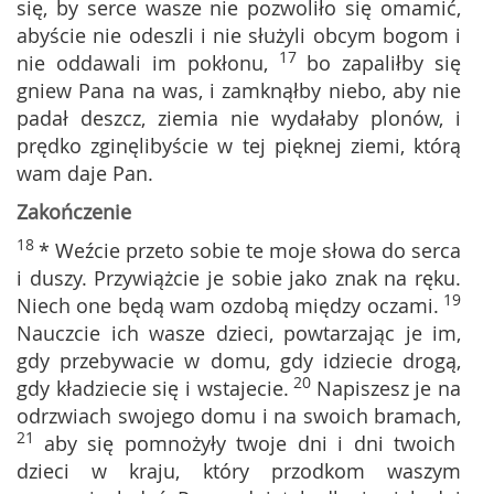
się, by serce wasze nie pozwoliło się omamić,
abyście nie odeszli i nie służyli obcym bogom i
17
nie oddawali im pokłonu,
bo zapaliłby się
gniew Pana na was, i zamknąłby niebo, aby nie
padał deszcz, ziemia nie wydałaby plonów, i
prędko zginęlibyście w tej pięknej ziemi, którą
wam daje Pan.
Zakończenie
18
* Weźcie przeto sobie te moje słowa do serca
i duszy. Przywiążcie je sobie jako znak na ręku.
19
Niech one będą wam ozdobą między oczami.
Nauczcie ich wasze dzieci, powtarzając je im,
gdy przebywacie w domu, gdy idziecie drogą,
20
gdy kładziecie się i wstajecie.
Napiszesz je na
odrzwiach swojego domu i na swoich bramach,
21
aby się pomnożyły twoje dni i dni twoich
dzieci w kraju, który przodkom waszym