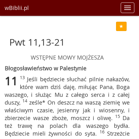
wBiblii.pl
Toggl
navig
Pwt 11,13-21
WSTĘPNE MOWY MOJŻESZA
Błogosławieństwo w Palestynie
11
13
Jeśli będziecie słuchać pilnie nakazów,
które wam dziś daję, miłując Pana, Boga
waszego, i służąc Mu z całego serca i z całej
14
duszy,
ześle* On deszcz na waszą ziemię we
właściwym czasie, jesienny jak i wiosenny, i
15
zbierzecie wasze zboże, moszcz i oliwę.
Da
też trawę na polach dla waszego bydła.
16
Będziecie mieli żywności do syta.
Strzeżcie