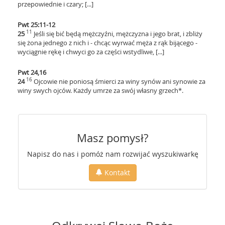
przepowiednie i czary; [...]
Pwt 25:11-12
11
25
Jeśli się bić będą mężczyźni, mężczyzna i jego brat, i zbliży
się żona jednego z nich i - chcąc wyrwać męża z rąk bijącego -
wyciągnie rękę i chwyci go za części wstydliwe, [...]
Pwt 24,16
16
24
Ojcowie nie poniosą śmierci za winy synów ani synowie za
winy swych ojców. Każdy umrze za swój własny grzech*.
Masz pomysł?
Napisz do nas i pomóż nam rozwijać wyszukiwarkę
Kontakt