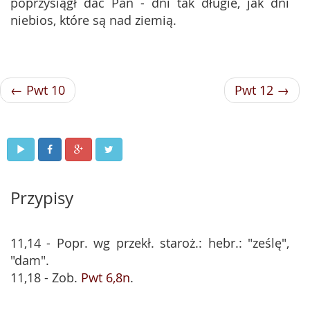
poprzysiągł dać Pan - dni tak długie, jak dni
niebios, które są nad ziemią.
← Pwt 10
Pwt 12 →
Przypisy
11,14 - Popr. wg przekł. staroż.: hebr.: "ześlę",
"dam".
11,18 - Zob.
Pwt 6,8n
.