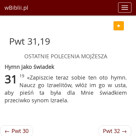
wBiblii.pl
Toggl
navig
Pwt 31,19
OSTATNIE POLECENIA MOJŻESZA
Hymn jako świadek
31
19
«Zapiszcie teraz sobie ten oto hymn.
Naucz go Izraelitów, włóż im go w usta,
aby pieśń ta była dla Mnie świadkiem
przeciwko synom Izraela.
← Pwt 30
Pwt 32 →