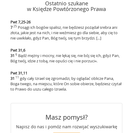
Ostatnio szukane
w Księdze Powtórzonego Prawa
Pwt 7,25-26
25
7
Posągi ich bogów spalisz, nie będziesz pożądał srebra ani
złota, jakie jest na nich, i nie weźmiesz go dla siebie, aby cię to
nie uwikłało, gdyż Pan, Bóg twój, się tym brzydzi. [...]
Pwt 31,6
6
31
Bądź mężny i mocny, nie lękaj się, nie bój się ich, gdyż Pan,
Bóg twój, idzie z tobą, nie opuści cię i nie porzuci».
Pwt 31,11
11
31
gdy cały Izrael się zgromadzi, by oglądać oblicze Pana,
Boga twego, na miejscu, które On sobie obierze, będziesz czytał
to Prawo do uszu całego Izraela.
Masz pomysł?
Napisz do nas i pomóż nam rozwijać wyszukiwarkę