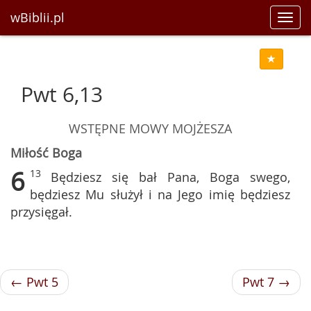
wBiblii.pl
Toggl
navig
Pwt 6,13
WSTĘPNE MOWY MOJŻESZA
Miłość Boga
6
13
Będziesz się bał Pana, Boga swego,
będziesz Mu służył i na Jego imię będziesz
przysięgał.
← Pwt 5
Pwt 7 →