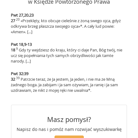
w Księdze Powtórzonego Prawa
Pwt 27,20.23
20
27
«Przeklęty, kto obcuje cieleśnie z żoną swego ojca, gdyż
odkrywa brzeg płaszcza swojego ojca»*. A cały lud powie:
«Amen». [...]
Pwt 18,9-13
9
18
Gdy ty wejdziesz do kraju, który ci daje Pan, Bóg twój, nie
ucz się popełniania tych samych obrzydliwości jak tamte
narody. [...]
Pwt 32:39
39
32
Patrzcie teraz, że Ja jestem, Ja jeden, i nie ma ze Mną
żadnego boga. Ja zabijam i Ja sam ożywiam, Ja ranię i Ja sam
uzdrawiam, że nikt z mojej ręki nie uwalnia*.
Masz pomysł?
Napisz do nas i pomóż nam rozwijać wyszukiwarkę