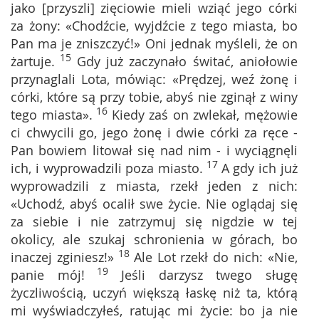
jako [przyszli] zięciowie mieli wziąć jego córki
za żony: «Chodźcie, wyjdźcie z tego miasta, bo
Pan ma je zniszczyć!» Oni jednak myśleli, że on
15
żartuje.
Gdy już zaczynało świtać, aniołowie
przynaglali Lota, mówiąc: «Prędzej, weź żonę i
córki, które są przy tobie, abyś nie zginął z winy
16
tego miasta».
Kiedy zaś on zwlekał, mężowie
ci chwycili go, jego żonę i dwie córki za ręce -
Pan bowiem litował się nad nim - i wyciągnęli
17
ich, i wyprowadzili poza miasto.
A gdy ich już
wyprowadzili z miasta, rzekł jeden z nich:
«Uchodź, abyś ocalił swe życie. Nie oglądaj się
za siebie i nie zatrzymuj się nigdzie w tej
okolicy, ale szukaj schronienia w górach, bo
18
inaczej zginiesz!»
Ale Lot rzekł do nich: «Nie,
19
panie mój!
Jeśli darzysz twego sługę
życzliwością, uczyń większą łaskę niż ta, którą
mi wyświadczyłeś, ratując mi życie: bo ja nie