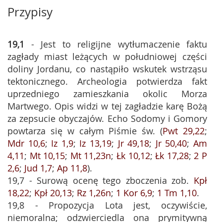
Przypisy
19,1
- Jest to religijne wytłumaczenie faktu
zagłady miast leżących w południowej części
doliny Jordanu, co nastąpiło wskutek wstrząsu
tektonicznego. Archeologia potwierdza fakt
uprzedniego zamieszkania okolic Morza
Martwego. Opis widzi w tej zagładzie karę Bożą
za zepsucie obyczajów. Echo Sodomy i Gomory
powtarza się w całym Piśmie św. (
Pwt 29,22
;
Mdr 10,6
;
Iz 1,9
;
Iz 13,19
;
Jr 49,18
;
Jr 50,40
;
Am
4,11
;
Mt 10,15
;
Mt 11,23n
;
Łk 10,12
;
Łk 17,28
;
2 P
2,6
;
Jud 1,7
;
Ap 11,8
).
19,7 - Surową ocenę tego zboczenia zob.
Kpł
18,22
;
Kpł 20,13
;
Rz 1,26n
;
1 Kor 6,9
;
1 Tm 1,10
.
19,8 - Propozycja Lota jest, oczywiście,
niemoralna; odzwierciedla ona prymitywną