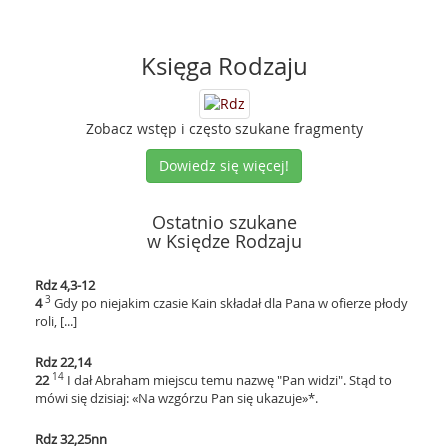
Księga Rodzaju
Zobacz wstęp i często szukane fragmenty
Dowiedz się więcej!
Ostatnio szukane
w Księdze Rodzaju
Rdz 4,3-12
3
4
Gdy po niejakim czasie Kain składał dla Pana w ofierze płody
roli, [...]
Rdz 22,14
14
22
I dał Abraham miejscu temu nazwę "Pan widzi". Stąd to
mówi się dzisiaj: «Na wzgórzu Pan się ukazuje»*.
Rdz 32,25nn