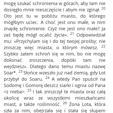
mogę szukać schronienia w górach, aby tam nie
20
dosięgło mnie nieszczęście i abym nie zginął.
Oto jest tu w pobliżu miasto, do którego
mógłbym uciec. A choć jest ono małe, w nim
znajdę schronienie. Czyż nie jest ono małe? Ja
21
zaś będę mógł ocalić życie».
Odpowiedział
mu: «Przychylam się i do tej twojej prośby; nie
22
zniszczę więc miasta, o którym mówisz.
Szybko zatem schroń się w nim, bo nie mogę
dokonać zniszczenia, dopóki tam nie
wejdziesz». Dlatego dano temu miastu nazwę
23
Soar*.
Słońce wzeszło już nad ziemią, gdy Lot
24
przybył do Soaru.
A wtedy Pan spuścił na
Sodomę i Gomorę deszcz siarki i ognia od Pana
25
<z nieba>.
I tak zniszczył te miasta oraz całą
okolicę wraz ze wszystkimi mieszkańcami
26
miast, a także roślinność.
Żona Lota, która
szła za nim, obejrzała się i stała się słupem