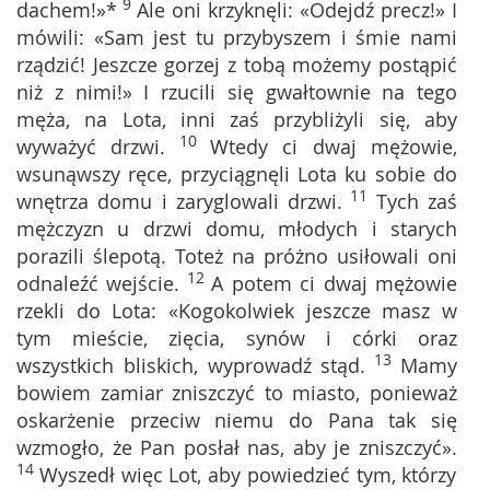
9
dachem!»*
Ale oni krzyknęli: «Odejdź precz!» I
mówili: «Sam jest tu przybyszem i śmie nami
rządzić! Jeszcze gorzej z tobą możemy postąpić
niż z nimi!» I rzucili się gwałtownie na tego
męża, na Lota, inni zaś przybliżyli się, aby
10
wyważyć drzwi.
Wtedy ci dwaj mężowie,
wsunąwszy ręce, przyciągnęli Lota ku sobie do
11
wnętrza domu i zaryglowali drzwi.
Tych zaś
mężczyzn u drzwi domu, młodych i starych
porazili ślepotą. Toteż na próżno usiłowali oni
12
odnaleźć wejście.
A potem ci dwaj mężowie
rzekli do Lota: «Kogokolwiek jeszcze masz w
tym mieście, zięcia, synów i córki oraz
13
wszystkich bliskich, wyprowadź stąd.
Mamy
bowiem zamiar zniszczyć to miasto, ponieważ
oskarżenie przeciw niemu do Pana tak się
wzmogło, że Pan posłał nas, aby je zniszczyć».
14
Wyszedł więc Lot, aby powiedzieć tym, którzy