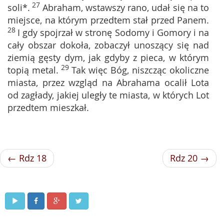
27
soli*.
Abraham, wstawszy rano, udał się na to
miejsce, na którym przedtem stał przed Panem.
28
I gdy spojrzał w stronę Sodomy i Gomory i na
cały obszar dokoła, zobaczył unoszący się nad
ziemią gęsty dym, jak gdyby z pieca, w którym
29
topią metal.
Tak więc Bóg, niszcząc okoliczne
miasta, przez wzgląd na Abrahama ocalił Lota
od zagłady, jakiej uległy te miasta, w których Lot
przedtem mieszkał.
← Rdz 18
Rdz 20 →