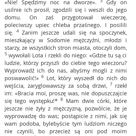
3
«Nie! Spędzimy noc na dworze».
Gdy on
usilnie ich prosił, zgodzili się i weszli do jego
domu. On zaś przygotował wieczerzę,
poleciwszy upiec chleba przaśnego. I posilili
4
się.
Zanim jeszcze udali się na spoczynek,
mieszkający w Sodomie mężczyźni, młodzi i
starzy, ze wszystkich stron miasta, otoczyli dom,
5
wywołali Lota i rzekli do niego: «Gdzie tu są ci
ludzie, którzy przyszli do ciebie tego wieczoru?
Wyprowadź ich do nas, abyśmy mogli z nimi
6
poswawolić!»
Lot, który wyszedł do nich do
7
wejścia, zaryglowawszy za sobą drzwi,
rzekł
im: «Bracia moi, proszę was, nie dopuszczajcie
8
się tego występku!*
Mam dwie córki, które
jeszcze nie żyły z mężczyzną, pozwólcie, że je
wyprowadzę do was; postąpicie z nimi, jak się
wam podoba, bylebyście tym ludziom niczego
nie czynili, bo przecież są oni pod moim