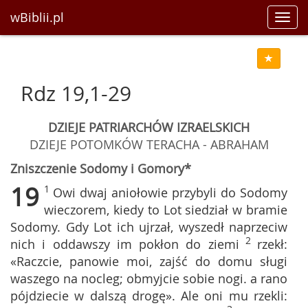
wBiblii.pl
Toggl
navig
Rdz 19,1-29
DZIEJE PATRIARCHÓW IZRAELSKICH
DZIEJE POTOMKÓW TERACHA - ABRAHAM
Zniszczenie Sodomy i Gomory*
19
1
Owi dwaj aniołowie przybyli do Sodomy
wieczorem, kiedy to Lot siedział w bramie
Sodomy. Gdy Lot ich ujrzał, wyszedł naprzeciw
2
nich i oddawszy im pokłon do ziemi
rzekł:
«Raczcie, panowie moi, zajść do domu sługi
waszego na nocleg; obmyjcie sobie nogi. a rano
pójdziecie w dalszą drogę». Ale oni mu rzekli: