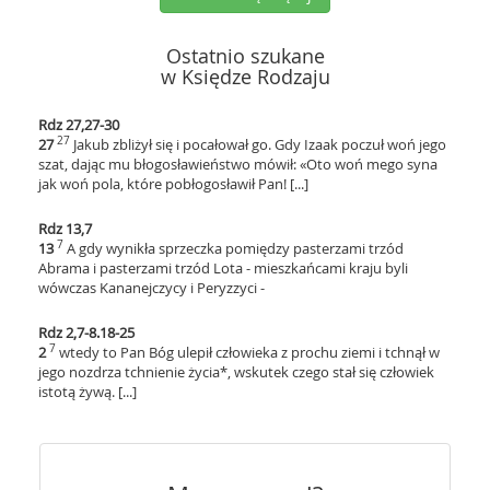
Ostatnio szukane
w Księdze Rodzaju
Rdz 27,27-30
27
27
Jakub zbliżył się i pocałował go. Gdy Izaak poczuł woń jego
szat, dając mu błogosławieństwo mówił: «Oto woń mego syna
jak woń pola, które pobłogosławił Pan! [...]
Rdz 13,7
7
13
A gdy wynikła sprzeczka pomiędzy pasterzami trzód
Abrama i pasterzami trzód Lota - mieszkańcami kraju byli
wówczas Kananejczycy i Peryzzyci -
Rdz 2,7-8.18-25
7
2
wtedy to Pan Bóg ulepił człowieka z prochu ziemi i tchnął w
jego nozdrza tchnienie życia*, wskutek czego stał się człowiek
istotą żywą. [...]