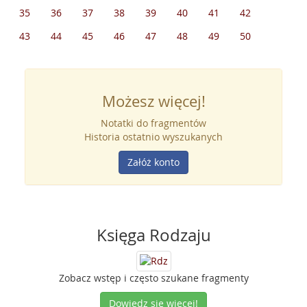
35
36
37
38
39
40
41
42
43
44
45
46
47
48
49
50
Możesz więcej!
Notatki do fragmentów
Historia ostatnio wyszukanych
Załóż konto
Księga Rodzaju
Zobacz wstęp i często szukane fragmenty
Dowiedz się więcej!