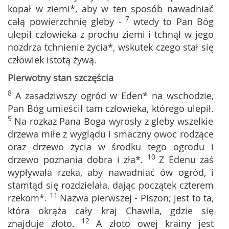
kopał w ziemi*, aby w ten sposób nawadniać
7
całą powierzchnię gleby -
wtedy to Pan Bóg
ulepił człowieka z prochu ziemi i tchnął w jego
nozdrza tchnienie życia*, wskutek czego stał się
człowiek istotą żywą.
Pierwotny stan szczęścia
8
A zasadziwszy ogród w Eden* na wschodzie,
Pan Bóg umieścił tam człowieka, którego ulepił.
9
Na rozkaz Pana Boga wyrosły z gleby wszelkie
drzewa miłe z wyglądu i smaczny owoc rodzące
oraz drzewo życia w środku tego ogrodu i
10
drzewo poznania dobra i zła*.
Z Edenu zaś
wypływała rzeka, aby nawadniać ów ogród, i
stamtąd się rozdzielała, dając początek czterem
11
rzekom*.
Nazwa pierwszej - Piszon; jest to ta,
która okrąża cały kraj Chawila, gdzie się
12
znajduje złoto.
A złoto owej krainy jest