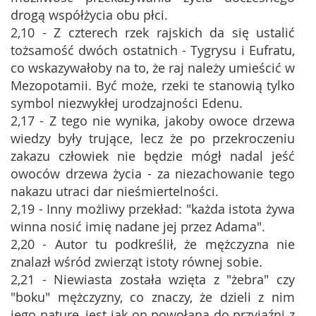
drogą współżycia obu płci.
2,10 - Z czterech rzek rajskich da się ustalić
tożsamość dwóch ostatnich - Tygrysu i Eufratu,
co wskazywałoby na to, że raj należy umieścić w
Mezopotamii. Być może, rzeki te stanowią tylko
symbol niezwykłej urodzajności Edenu.
2,17 - Z tego nie wynika, jakoby owoce drzewa
wiedzy były trujące, lecz że po przekroczeniu
zakazu człowiek nie będzie mógł nadal jeść
owoców drzewa życia - za niezachowanie tego
nakazu utraci dar nieśmiertelności.
2,19 - Inny możliwy przekład: "każda istota żywa
winna nosić imię nadane jej przez Adama".
2,20 - Autor tu podkreślił, że mężczyzna nie
znalazł wśród zwierząt istoty równej sobie.
2,21 - Niewiasta została wzięta z "żebra" czy
"boku" mężczyzny, co znaczy, że dzieli z nim
jego naturę, jest jak on powołana do przyjaźni z