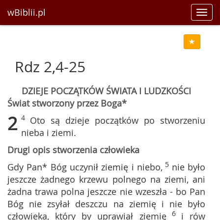
wBiblii.pl
Toggl
navig
Rdz 2,4-25
DZIEJE POCZĄTKÓW ŚWIATA I LUDZKOŚCI
Świat stworzony przez Boga*
2
4
Oto są dzieje początków po stworzeniu
nieba i ziemi.
Drugi opis stworzenia człowieka
5
Gdy Pan* Bóg uczynił ziemię i niebo,
nie było
jeszcze żadnego krzewu polnego na ziemi, ani
żadna trawa polna jeszcze nie wzeszła - bo Pan
Bóg nie zsyłał deszczu na ziemię i nie było
6
człowieka, który by uprawiał ziemię
i rów