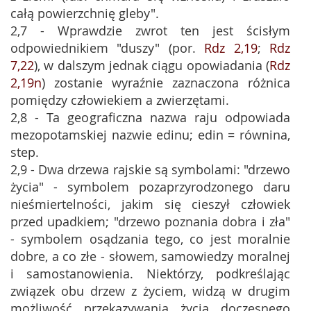
całą powierzchnię gleby".
2,7 - Wprawdzie zwrot ten jest ścisłym
odpowiednikiem "duszy" (por.
Rdz 2,19
;
Rdz
7,22
), w dalszym jednak ciągu opowiadania (
Rdz
2,19n
) zostanie wyraźnie zaznaczona różnica
pomiędzy człowiekiem a zwierzętami.
2,8 - Ta geograficzna nazwa raju odpowiada
mezopotamskiej nazwie edinu; edin = równina,
step.
2,9 - Dwa drzewa rajskie są symbolami: "drzewo
życia" - symbolem pozaprzyrodzonego daru
nieśmiertelności, jakim się cieszył człowiek
przed upadkiem; "drzewo poznania dobra i zła"
- symbolem osądzania tego, co jest moralnie
dobre, a co złe - słowem, samowiedzy moralnej
i samostanowienia. Niektórzy, podkreślając
związek obu drzew z życiem, widzą w drugim
możliwość przekazywania życia doczesnego