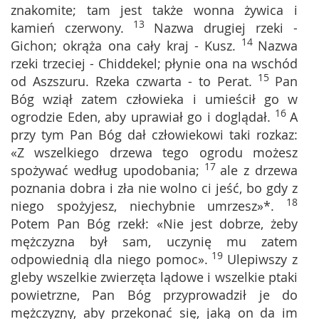
znakomite; tam jest także wonna żywica i
13
kamień czerwony.
Nazwa drugiej rzeki -
14
Gichon; okrąża ona cały kraj - Kusz.
Nazwa
rzeki trzeciej - Chiddekel; płynie ona na wschód
15
od Aszszuru. Rzeka czwarta - to Perat.
Pan
Bóg wziął zatem człowieka i umieścił go w
16
ogrodzie Eden, aby uprawiał go i doglądał.
A
przy tym Pan Bóg dał człowiekowi taki rozkaz:
«Z wszelkiego drzewa tego ogrodu możesz
17
spożywać według upodobania;
ale z drzewa
poznania dobra i zła nie wolno ci jeść, bo gdy z
18
niego spożyjesz, niechybnie umrzesz»*.
Potem Pan Bóg rzekł: «Nie jest dobrze, żeby
mężczyzna był sam, uczynię mu zatem
19
odpowiednią dla niego pomoc».
Ulepiwszy z
gleby wszelkie zwierzęta lądowe i wszelkie ptaki
powietrzne, Pan Bóg przyprowadził je do
mężczyzny, aby przekonać się, jaką on da im