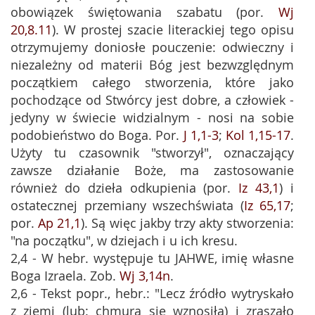
obowiązek świętowania szabatu (por.
Wj
20,8.11
). W prostej szacie literackiej tego opisu
otrzymujemy doniosłe pouczenie: odwieczny i
niezależny od materii Bóg jest bezwzględnym
początkiem całego stworzenia, które jako
pochodzące od Stwórcy jest dobre, a człowiek -
jedyny w świecie widzialnym - nosi na sobie
podobieństwo do Boga. Por.
J 1,1-3
;
Kol 1,15-17
.
Użyty tu czasownik "stworzył", oznaczający
zawsze działanie Boże, ma zastosowanie
również do dzieła odkupienia (por.
Iz 43,1
) i
ostatecznej przemiany wszechświata (
Iz 65,17
;
por.
Ap 21,1
). Są więc jakby trzy akty stworzenia:
"na początku", w dziejach i u ich kresu.
2,4 - W hebr. występuje tu JAHWE, imię własne
Boga Izraela. Zob.
Wj 3,14n
.
2,6 - Tekst popr., hebr.: "Lecz źródło wytryskało
z ziemi (lub: chmura się wznosiła) i zraszało