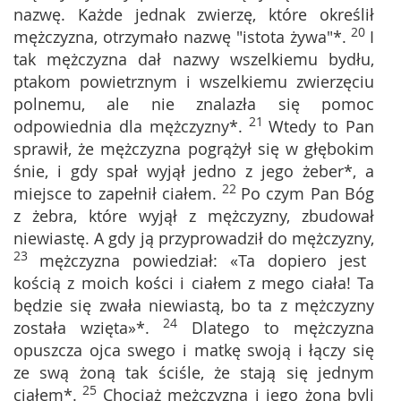
nazwę. Każde jednak zwierzę, które określił
20
mężczyzna, otrzymało nazwę "istota żywa"*.
I
tak mężczyzna dał nazwy wszelkiemu bydłu,
ptakom powietrznym i wszelkiemu zwierzęciu
polnemu, ale nie znalazła się pomoc
21
odpowiednia dla mężczyzny*.
Wtedy to Pan
sprawił, że mężczyzna pogrążył się w głębokim
śnie, i gdy spał wyjął jedno z jego żeber*, a
22
miejsce to zapełnił ciałem.
Po czym Pan Bóg
z żebra, które wyjął z mężczyzny, zbudował
niewiastę. A gdy ją przyprowadził do mężczyzny,
23
mężczyzna powiedział: «Ta dopiero jest
kością z moich kości i ciałem z mego ciała! Ta
będzie się zwała niewiastą, bo ta z mężczyzny
24
została wzięta»*.
Dlatego to mężczyzna
opuszcza ojca swego i matkę swoją i łączy się
ze swą żoną tak ściśle, że stają się jednym
25
ciałem*.
Chociaż mężczyzna i jego żona byli