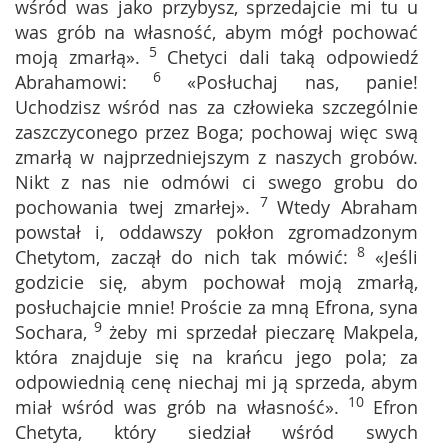
wśród was jako przybysz, sprzedajcie mi tu u
was grób na własność, abym mógł pochować
5
moją zmarłą».
Chetyci dali taką odpowiedź
6
Abrahamowi:
«Posłuchaj nas, panie!
Uchodzisz wśród nas za człowieka szczególnie
zaszczyconego przez Boga; pochowaj więc swą
zmarłą w najprzedniejszym z naszych grobów.
Nikt z nas nie odmówi ci swego grobu do
7
pochowania twej zmarłej».
Wtedy Abraham
powstał i, oddawszy pokłon zgromadzonym
8
Chetytom, zaczął do nich tak mówić:
«Jeśli
godzicie się, abym pochował moją zmarłą,
posłuchajcie mnie! Proście za mną Efrona, syna
9
Sochara,
żeby mi sprzedał pieczarę Makpela,
która znajduje się na krańcu jego pola; za
odpowiednią cenę niechaj mi ją sprzeda, abym
10
miał wśród was grób na własność».
Efron
Chetyta, który siedział wśród swych