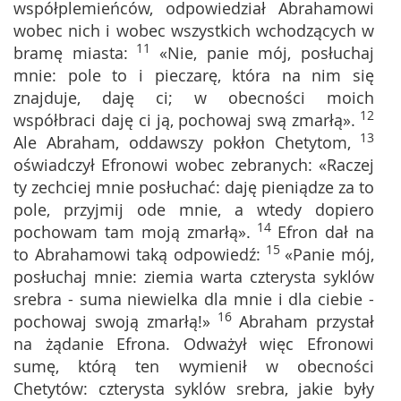
współplemieńców, odpowiedział Abrahamowi
wobec nich i wobec wszystkich wchodzących w
11
bramę miasta:
«Nie, panie mój, posłuchaj
mnie: pole to i pieczarę, która na nim się
znajduje, daję ci; w obecności moich
12
współbraci daję ci ją, pochowaj swą zmarłą».
13
Ale Abraham, oddawszy pokłon Chetytom,
oświadczył Efronowi wobec zebranych: «Raczej
ty zechciej mnie posłuchać: daję pieniądze za to
pole, przyjmij ode mnie, a wtedy dopiero
14
pochowam tam moją zmarłą».
Efron dał na
15
to Abrahamowi taką odpowiedź:
«Panie mój,
posłuchaj mnie: ziemia warta czterysta syklów
srebra - suma niewielka dla mnie i dla ciebie -
16
pochowaj swoją zmarłą!»
Abraham przystał
na żądanie Efrona. Odważył więc Efronowi
sumę, którą ten wymienił w obecności
Chetytów: czterysta syklów srebra, jakie były