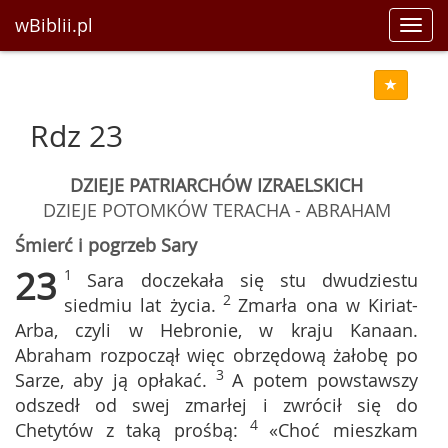
wBiblii.pl
Toggl
navig
Rdz 23
DZIEJE PATRIARCHÓW IZRAELSKICH
DZIEJE POTOMKÓW TERACHA - ABRAHAM
Śmierć i pogrzeb Sary
23
1
Sara doczekała się stu dwudziestu
2
siedmiu lat życia.
Zmarła ona w Kiriat-
Arba, czyli w Hebronie, w kraju Kanaan.
Abraham rozpoczął więc obrzędową żałobę po
3
Sarze, aby ją opłakać.
A potem powstawszy
odszedł od swej zmarłej i zwrócił się do
4
Chetytów z taką prośbą:
«Choć mieszkam