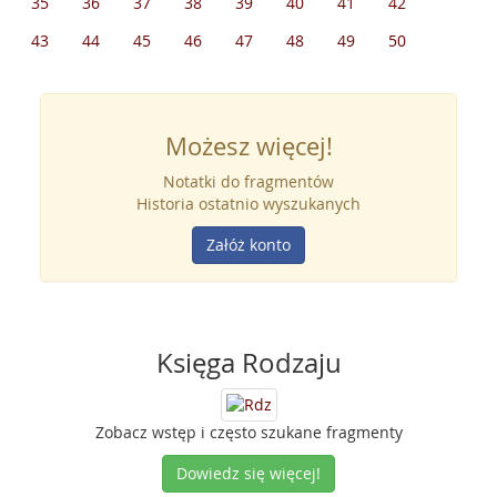
35
36
37
38
39
40
41
42
43
44
45
46
47
48
49
50
Możesz więcej!
Notatki do fragmentów
Historia ostatnio wyszukanych
Załóż konto
Księga Rodzaju
Zobacz wstęp i często szukane fragmenty
Dowiedz się więcej!