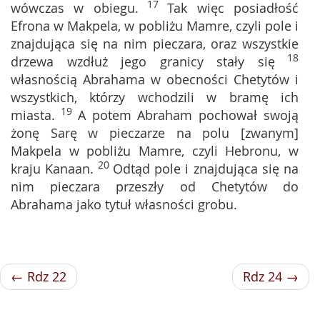
17
wówczas w obiegu.
Tak więc posiadłość
Efrona w Makpela, w pobliżu Mamre, czyli pole i
znajdująca się na nim pieczara, oraz wszystkie
18
drzewa wzdłuż jego granicy stały się
własnością Abrahama w obecności Chetytów i
wszystkich, którzy wchodzili w bramę ich
19
miasta.
A potem Abraham pochował swoją
żonę Sarę w pieczarze na polu [zwanym]
Makpela w pobliżu Mamre, czyli Hebronu, w
20
kraju Kanaan.
Odtąd pole i znajdująca się na
nim pieczara przeszły od Chetytów do
Abrahama jako tytuł własności grobu.
← Rdz 22
Rdz 24 →