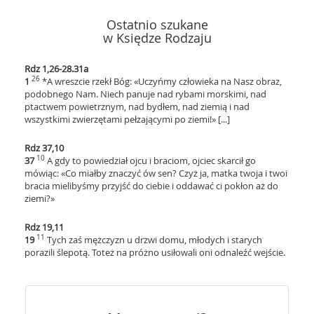
Ostatnio szukane
w Księdze Rodzaju
Rdz 1,26-28.31a
26
1
*A wreszcie rzekł Bóg: «Uczyńmy człowieka na Nasz obraz,
podobnego Nam. Niech panuje nad rybami morskimi, nad
ptactwem powietrznym, nad bydłem, nad ziemią i nad
wszystkimi zwierzętami pełzającymi po ziemi!» [...]
Rdz 37,10
10
37
A gdy to powiedział ojcu i braciom, ojciec skarcił go
mówiąc: «Co miałby znaczyć ów sen? Czyż ja, matka twoja i twoi
bracia mielibyśmy przyjść do ciebie i oddawać ci pokłon aż do
ziemi?»
Rdz 19,11
11
19
Tych zaś mężczyzn u drzwi domu, młodych i starych
porazili ślepotą. Toteż na próżno usiłowali oni odnaleźć wejście.