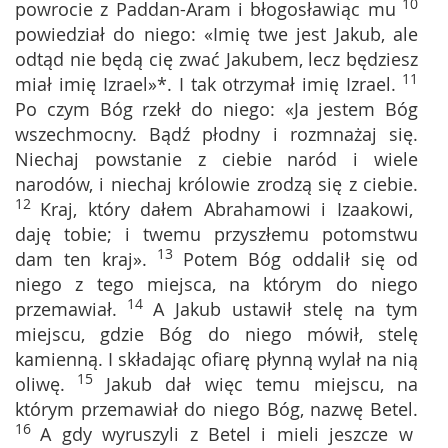
10
powrocie z Paddan-Aram i błogosławiąc mu
powiedział do niego: «Imię twe jest Jakub, ale
odtąd nie będą cię zwać Jakubem, lecz będziesz
11
miał imię Izrael»*. I tak otrzymał imię Izrael.
Po czym Bóg rzekł do niego: «Ja jestem Bóg
wszechmocny. Bądź płodny i rozmnażaj się.
Niechaj powstanie z ciebie naród i wiele
narodów, i niechaj królowie zrodzą się z ciebie.
12
Kraj, który dałem Abrahamowi i Izaakowi,
daję tobie; i twemu przyszłemu potomstwu
13
dam ten kraj».
Potem Bóg oddalił się od
niego z tego miejsca, na którym do niego
14
przemawiał.
A Jakub ustawił stelę na tym
miejscu, gdzie Bóg do niego mówił, stelę
kamienną. I składając ofiarę płynną wylał na nią
15
oliwę.
Jakub dał więc temu miejscu, na
którym przemawiał do niego Bóg, nazwę Betel.
16
A gdy wyruszyli z Betel i mieli jeszcze w