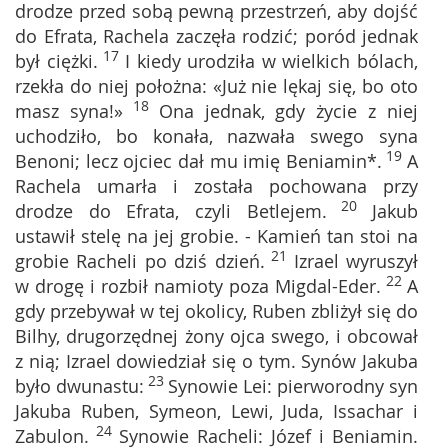
drodze przed sobą pewną przestrzeń, aby dojść
do Efrata, Rachela zaczęła rodzić; poród jednak
17
był ciężki.
I kiedy urodziła w wielkich bólach,
rzekła do niej położna: «Już nie lękaj się, bo oto
18
masz syna!»
Ona jednak, gdy życie z niej
uchodziło, bo konała, nazwała swego syna
19
Benoni; lecz ojciec dał mu imię Beniamin*.
A
Rachela umarła i została pochowana przy
20
drodze do Efrata, czyli Betlejem.
Jakub
ustawił stelę na jej grobie. - Kamień tan stoi na
21
grobie Racheli po dziś dzień.
Izrael wyruszył
22
w drogę i rozbił namioty poza Migdal-Eder.
A
gdy przebywał w tej okolicy, Ruben zbliżył się do
Bilhy, drugorzędnej żony ojca swego, i obcował
z nią; Izrael dowiedział się o tym. Synów Jakuba
23
było dwunastu:
Synowie Lei: pierworodny syn
Jakuba Ruben, Symeon, Lewi, Juda, Issachar i
24
Zabulon.
Synowie Racheli: Józef i Beniamin.