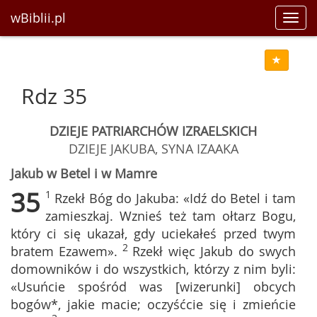
wBiblii.pl
Toggl
navig
Rdz 35
DZIEJE PATRIARCHÓW IZRAELSKICH
DZIEJE JAKUBA, SYNA IZAAKA
Jakub w Betel i w Mamre
35
1
Rzekł Bóg do Jakuba: «Idź do Betel i tam
zamieszkaj. Wznieś też tam ołtarz Bogu,
który ci się ukazał, gdy uciekałeś przed twym
2
bratem Ezawem».
Rzekł więc Jakub do swych
domowników i do wszystkich, którzy z nim byli:
«Usuńcie spośród was [wizerunki] obcych
bogów*, jakie macie; oczyśćcie się i zmieńcie