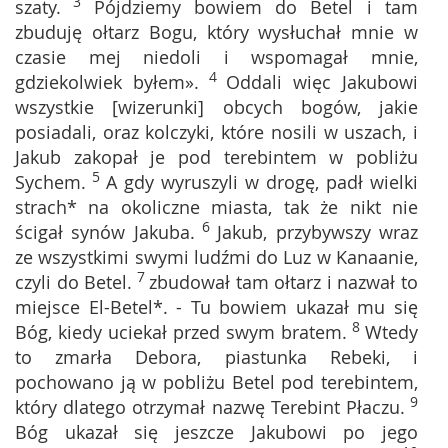
3
szaty.
Pójdziemy bowiem do Betel i tam
zbuduję ołtarz Bogu, który wysłuchał mnie w
czasie mej niedoli i wspomagał mnie,
4
gdziekolwiek byłem».
Oddali więc Jakubowi
wszystkie [wizerunki] obcych bogów, jakie
posiadali, oraz kolczyki, które nosili w uszach, i
Jakub zakopał je pod terebintem w pobliżu
5
Sychem.
A gdy wyruszyli w drogę, padł wielki
strach* na okoliczne miasta, tak że nikt nie
6
ścigał synów Jakuba.
Jakub, przybywszy wraz
ze wszystkimi swymi ludźmi do Luz w Kanaanie,
7
czyli do Betel.
zbudował tam ołtarz i nazwał to
miejsce El-Betel*. - Tu bowiem ukazał mu się
8
Bóg, kiedy uciekał przed swym bratem.
Wtedy
to zmarła Debora, piastunka Rebeki, i
pochowano ją w pobliżu Betel pod terebintem,
9
który dlatego otrzymał nazwę Terebint Płaczu.
Bóg ukazał się jeszcze Jakubowi po jego