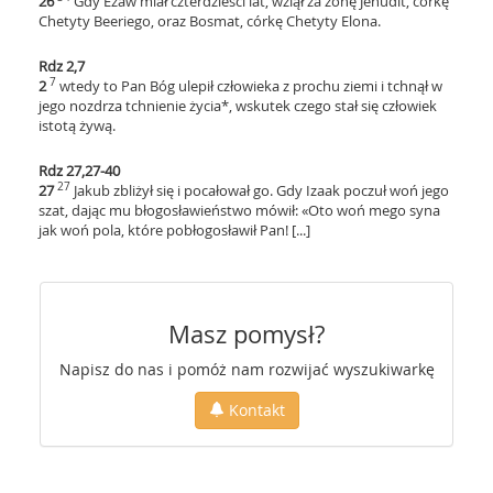
26
Gdy Ezaw miał czterdzieści lat, wziął za żonę Jehudit, córkę
Chetyty Beeriego, oraz Bosmat, córkę Chetyty Elona.
Rdz 2,7
7
2
wtedy to Pan Bóg ulepił człowieka z prochu ziemi i tchnął w
jego nozdrza tchnienie życia*, wskutek czego stał się człowiek
istotą żywą.
Rdz 27,27-40
27
27
Jakub zbliżył się i pocałował go. Gdy Izaak poczuł woń jego
szat, dając mu błogosławieństwo mówił: «Oto woń mego syna
jak woń pola, które pobłogosławił Pan! [...]
Masz pomysł?
Napisz do nas i pomóż nam rozwijać wyszukiwarkę
Kontakt