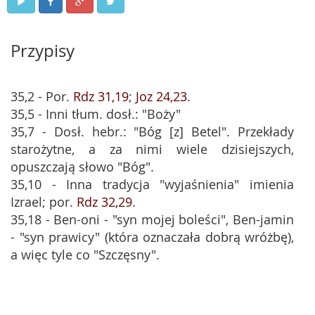
Przypisy
35,2 - Por.
Rdz 31,19
;
Joz 24,23
.
35,5 - Inni tłum. dosł.: "Boży"
35,7 - Dosł. hebr.: "Bóg [z] Betel". Przekłady
starożytne, a za nimi wiele dzisiejszych,
opuszczają słowo "Bóg".
35,10 - Inna tradycja "wyjaśnienia" imienia
Izrael; por.
Rdz 32,29
.
35,18 - Ben-oni - "syn mojej boleści", Ben-jamin
- "syn prawicy" (która oznaczała dobrą wróżbę),
a więc tyle co "Szczęsny".