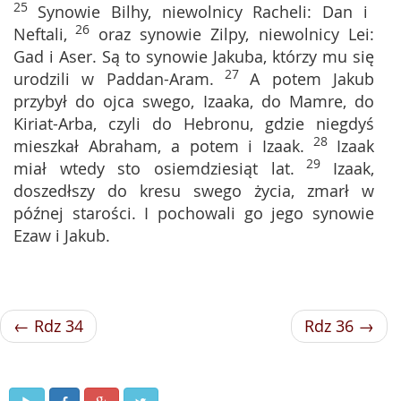
25
Synowie Bilhy, niewolnicy Racheli: Dan i
26
Neftali,
oraz synowie Zilpy, niewolnicy Lei:
Gad i Aser. Są to synowie Jakuba, którzy mu się
27
urodzili w Paddan-Aram.
A potem Jakub
przybył do ojca swego, Izaaka, do Mamre, do
Kiriat-Arba, czyli do Hebronu, gdzie niegdyś
28
mieszkał Abraham, a potem i Izaak.
Izaak
29
miał wtedy sto osiemdziesiąt lat.
Izaak,
doszedłszy do kresu swego życia, zmarł w
późnej starości. I pochowali go jego synowie
Ezaw i Jakub.
← Rdz 34
Rdz 36 →