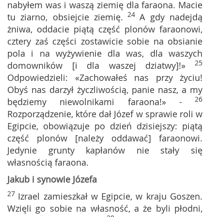
nabyłem was i waszą ziemię dla faraona. Macie
24
tu ziarno, obsiejcie ziemię.
A gdy nadejdą
żniwa, oddacie piątą część plonów faraonowi,
cztery zaś części zostawicie sobie na obsianie
pola i na wyżywienie dla was, dla waszych
25
domowników [i dla waszej dziatwy]!»
Odpowiedzieli: «Zachowałeś nas przy życiu!
Obyś nas darzył życzliwością, panie nasz, a my
26
będziemy niewolnikami faraona!» -
Rozporządzenie, które dał Józef w sprawie roli w
Egipcie, obowiązuje po dzień dzisiejszy: piątą
część plonów [należy oddawać] faraonowi.
Jedynie grunty kapłanów nie stały się
własnością faraona.
Jakub i synowie Józefa
27
Izrael zamieszkał w Egipcie, w kraju Goszen.
Wzięli go sobie na własność, a że byli płodni,