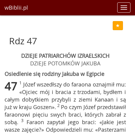
wBiblii.pl
Toggl
navig
Rdz 47
DZIEJE PATRIARCHÓW IZRAELSKICH
DZIEJE POTOMKÓW JAKUBA
Osiedlenie się rodziny Jakuba w Egipcie
47
1
Józef wszedłszy do faraona oznajmił mu:
«Ojciec mój i bracia z trzodami, bydłem i
całym dobytkiem przybyli z ziemi Kanaan i są
2
już w kraju Goszen».
Po czym Józef przedstawił
faraonowi pięciu swych braci, których zabrał z
3
sobą.
Faraon zapytał jego braci: «Jakie jest
wasze zajęcie?» Odpowiedzieli mu: «Pasterzami