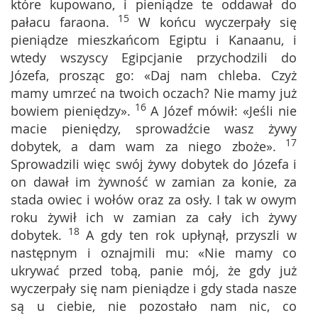
które kupowano, i pieniądze te oddawał do
15
pałacu faraona.
W końcu wyczerpały się
pieniądze mieszkańcom Egiptu i Kanaanu, i
wtedy wszyscy Egipcjanie przychodzili do
Józefa, prosząc go: «Daj nam chleba. Czyż
mamy umrzeć na twoich oczach? Nie mamy już
16
bowiem pieniędzy».
A Józef mówił: «Jeśli nie
macie pieniędzy, sprowadźcie wasz żywy
17
dobytek, a dam wam za niego zboże».
Sprowadzili więc swój żywy dobytek do Józefa i
on dawał im żywność w zamian za konie, za
stada owiec i wołów oraz za osły. I tak w owym
roku żywił ich w zamian za cały ich żywy
18
dobytek.
A gdy ten rok upłynął, przyszli w
następnym i oznajmili mu: «Nie mamy co
ukrywać przed tobą, panie mój, że gdy już
wyczerpały się nam pieniądze i gdy stada nasze
są u ciebie, nie pozostało nam nic, co