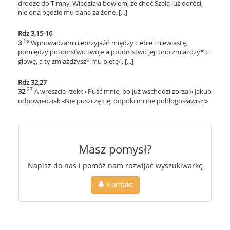
drodze do Timny. Wiedziała bowiem, że choć Szela już dorósł,
nie ona będzie mu dana za żonę. [...]
Rdz 3,15-16
15
3
Wprowadzam nieprzyjaźń między ciebie i niewiastę,
pomiędzy potomstwo twoje a potomstwo jej: ono zmiażdży* ci
głowę, a ty zmiażdżysz* mu piętę». [...]
Rdz 32,27
27
32
A wreszcie rzekł: «Puść mnie, bo już wschodzi zorza!» Jakub
odpowiedział: «Nie puszczę cię, dopóki mi nie pobłogosławisz!»
Masz pomysł?
Napisz do nas i pomóż nam rozwijać wyszukiwarkę
Kontakt