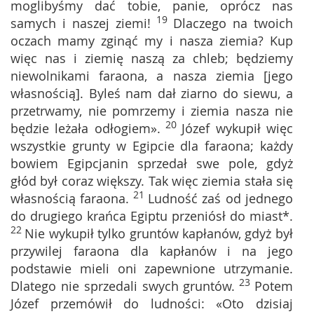
moglibyśmy dać tobie, panie, oprócz nas
19
samych i naszej ziemi!
Dlaczego na twoich
oczach mamy zginąć my i nasza ziemia? Kup
więc nas i ziemię naszą za chleb; będziemy
niewolnikami faraona, a nasza ziemia [jego
własnością]. Byleś nam dał ziarno do siewu, a
przetrwamy, nie pomrzemy i ziemia nasza nie
20
będzie leżała odłogiem».
Józef wykupił więc
wszystkie grunty w Egipcie dla faraona; każdy
bowiem Egipcjanin sprzedał swe pole, gdyż
głód był coraz większy. Tak więc ziemia stała się
21
własnością faraona.
Ludność zaś od jednego
do drugiego krańca Egiptu przeniósł do miast*.
22
Nie wykupił tylko gruntów kapłanów, gdyż był
przywilej faraona dla kapłanów i na jego
podstawie mieli oni zapewnione utrzymanie.
23
Dlatego nie sprzedali swych gruntów.
Potem
Józef przemówił do ludności: «Oto dzisiaj