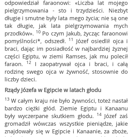
odpowiedział faraonowi: «Liczba lat mojego
pielgrzymowania - sto i trzydzieści. Niezbyt
długie i smutne były lata mego życia; nie są one
tak długie, jak lata pielgrzymowania mych
10
przodków».
Po czym Jakub, życząc faraonowi
11
pomyślności*, odszedł.
Józef osiedlił ojca i
braci, dając im posiadłość w najbardziej żyznej
części Egiptu, w ziemi Ramses, jak mu polecił
12
faraon.
I zaopatrywał ojca i braci, i całą
rodzinę swego ojca w żywność, stosownie do
liczby dzieci.
Rządy Józefa w Egipcie w latach głodu
13
W całym kraju nie było żywności, toteż nastał
bardzo ciężki głód. Ziemie Egiptu i Kanaanu
14
były wyczerpane skutkiem głodu.
Józef zaś
gromadził wówczas wszystkie pieniądze, jakie
znajdowały się w Egipcie i Kanaanie, za zboże,