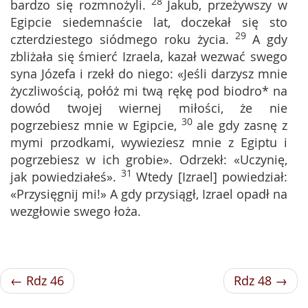
28
bardzo się rozmnożyli.
Jakub, przeżywszy w
Egipcie siedemnaście lat, doczekał się sto
29
czterdziestego siódmego roku życia.
A gdy
zbliżała się śmierć Izraela, kazał wezwać swego
syna Józefa i rzekł do niego: «Jeśli darzysz mnie
życzliwością, połóż mi twą rękę pod biodro* na
dowód twojej wiernej miłości, że nie
30
pogrzebiesz mnie w Egipcie,
ale gdy zasnę z
mymi przodkami, wywieziesz mnie z Egiptu i
pogrzebiesz w ich grobie». Odrzekł: «Uczynię,
31
jak powiedziałeś».
Wtedy [Izrael] powiedział:
«Przysięgnij mi!» A gdy przysiągł, Izrael opadł na
wezgłowie swego łoża.
← Rdz 46
Rdz 48 →