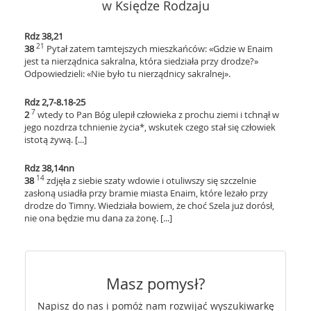
w Księdze Rodzaju
Rdz 38,21
21
38
Pytał zatem tamtejszych mieszkańców: «Gdzie w Enaim
jest ta nierządnica sakralna, która siedziała przy drodze?»
Odpowiedzieli: «Nie było tu nierządnicy sakralnej».
Rdz 2,7-8.18-25
7
2
wtedy to Pan Bóg ulepił człowieka z prochu ziemi i tchnął w
jego nozdrza tchnienie życia*, wskutek czego stał się człowiek
istotą żywą. [...]
Rdz 38,14nn
14
38
zdjęła z siebie szaty wdowie i otuliwszy się szczelnie
zasłoną usiadła przy bramie miasta Enaim, które leżało przy
drodze do Timny. Wiedziała bowiem, że choć Szela już dorósł,
nie ona będzie mu dana za żonę. [...]
Masz pomysł?
Napisz do nas i pomóż nam rozwijać wyszukiwarkę