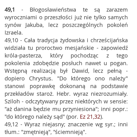
49,1
- Błogosławieństwa te są zarazem
wyroczniami o przeszłości już nie tylko samych
synów Jakuba, lecz poszczególnych pokoleń
Izraela.
49,10 - Cała tradycja żydowska i chrześcijańska
widziała tu proroctwo mesjańskie - zapowiedź
króla-pasterza, który pochodząc z tego
pokolenia zdobędzie posłuch nawet u pogan.
Wstępną realizacją był Dawid, lecz pełną -
dopiero Chrystus. "Do którego ono należy"
stanowi poprawkę dokonaną na podstawie
przekładów staroż. Hebr. wyraz niezrozumiały.
Sziloh - odczytywany przez niektórych w sensie:
"aż danina będzie mu przyniesiona"; inni popr.:
"do którego należy sąd" (por.
Ez 21,32
).
49,12 - Wyraz niejasny; znaczenie wg syr.; inni
tłum.: "zmętnieją", "ściemnieją".