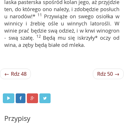
laska pasterska spośród kolan jego, aż przyjdzie
ten, do którego ono należy, i zdobędzie posłuch
11
u narodów!*
Przywiąże on swego osiołka w
winnicy i źrebię ośle u winnych latorośli. W
winie prać będzie swą odzież, i w krwi winogron
12
- swą szatę.
Będą mu się iskrzyły* oczy od
wina, a zęby będą białe od mleka.
← Rdz 48
Rdz 50 →
Przypisy