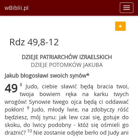
wBiblii.pl
Toggl
navig
Rdz 49,8-12
DZIEJE PATRIARCHÓW IZRAELSKICH
DZIEJE POTOMKÓW JAKUBA
Jakub błogosławi swoich synów*
49
8
Judo, ciebie sławić będą bracia twoi,
twoja bowiem ręka na karku twych
wrogów! Synowie twego ojca będą ci oddawać
9
pokłon!
Judo, młody lwie, na zdobyczy róść
będziesz, mój synu: jak lew czai się, gotuje do
skoku, do lwicy podobny - któż się ośmieli go
10
drażnić?
Nie zostanie odjęte berło od Judy ani