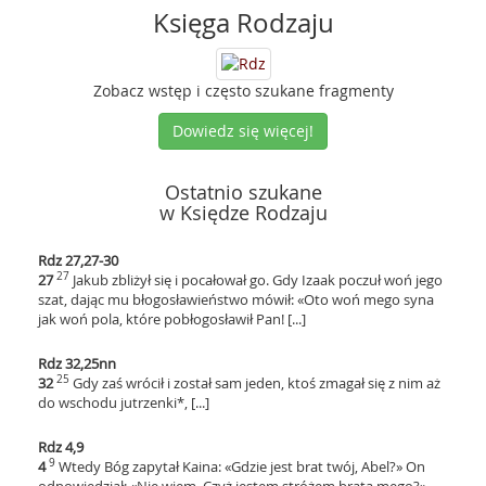
Księga Rodzaju
Zobacz wstęp i często szukane fragmenty
Dowiedz się więcej!
Ostatnio szukane
w Księdze Rodzaju
Rdz 27,27-30
27
27
Jakub zbliżył się i pocałował go. Gdy Izaak poczuł woń jego
szat, dając mu błogosławieństwo mówił: «Oto woń mego syna
jak woń pola, które pobłogosławił Pan! [...]
Rdz 32,25nn
25
32
Gdy zaś wrócił i został sam jeden, ktoś zmagał się z nim aż
do wschodu jutrzenki*, [...]
Rdz 4,9
9
4
Wtedy Bóg zapytał Kaina: «Gdzie jest brat twój, Abel?» On