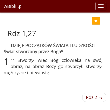
wBiblii.pl
Toggl
navig
Rdz 1,27
DZIEJE POCZĄTKÓW ŚWIATA I LUDZKOŚCI
Świat stworzony przez Boga*
1
27
Stworzył więc Bóg człowieka na swój
obraz, na obraz Boży go stworzył: stworzył
mężczyznę i niewiastę.
Rdz 2 →