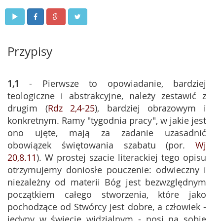
Przypisy
1,1
- Pierwsze to opowiadanie, bardziej
teologiczne i abstrakcyjne, należy zestawić z
drugim (
Rdz 2,4-25
), bardziej obrazowym i
konkretnym. Ramy "tygodnia pracy", w jakie jest
ono ujęte, mają za zadanie uzasadnić
obowiązek świętowania szabatu (por.
Wj
20,8.11
). W prostej szacie literackiej tego opisu
otrzymujemy doniosłe pouczenie: odwieczny i
niezależny od materii Bóg jest bezwzględnym
początkiem całego stworzenia, które jako
pochodzące od Stwórcy jest dobre, a człowiek -
jedyny w świecie widzialnym - nosi na sobie