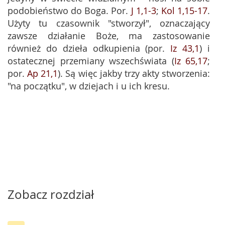
podobieństwo do Boga. Por.
J 1,1-3
;
Kol 1,15-17
.
Użyty tu czasownik "stworzył", oznaczający
zawsze działanie Boże, ma zastosowanie
również do dzieła odkupienia (por.
Iz 43,1
) i
ostatecznej przemiany wszechświata (
Iz 65,17
;
por.
Ap 21,1
). Są więc jakby trzy akty stworzenia:
"na początku", w dziejach i u ich kresu.
Zobacz rozdział