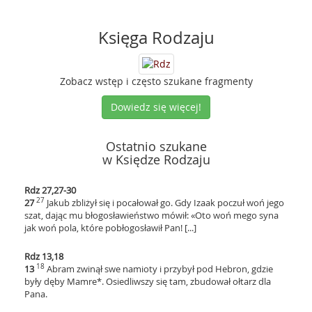
Księga Rodzaju
Zobacz wstęp i często szukane fragmenty
Dowiedz się więcej!
Ostatnio szukane
w Księdze Rodzaju
Rdz 27,27-30
27
27
Jakub zbliżył się i pocałował go. Gdy Izaak poczuł woń jego
szat, dając mu błogosławieństwo mówił: «Oto woń mego syna
jak woń pola, które pobłogosławił Pan! [...]
Rdz 13,18
18
13
Abram zwinął swe namioty i przybył pod Hebron, gdzie
były dęby Mamre*. Osiedliwszy się tam, zbudował ołtarz dla
Pana.