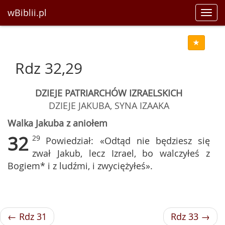
wBiblii.pl
Toggl
navig
Rdz 32,29
DZIEJE PATRIARCHÓW IZRAELSKICH
DZIEJE JAKUBA, SYNA IZAAKA
Walka Jakuba z aniołem
32
29
Powiedział: «Odtąd nie będziesz się
zwał Jakub, lecz Izrael, bo walczyłeś z
Bogiem* i z ludźmi, i zwyciężyłeś».
← Rdz 31
Rdz 33 →