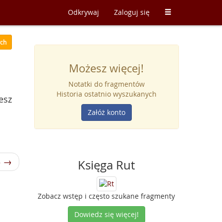
Odkrywaj
Zaloguj się
ych
Możesz więcej!
Notatki do fragmentów
Historia ostatnio wyszukanych
esz
Załóż konto
3 →
Księga Rut
Zobacz wstęp i często szukane fragmenty
Dowiedz się więcej!