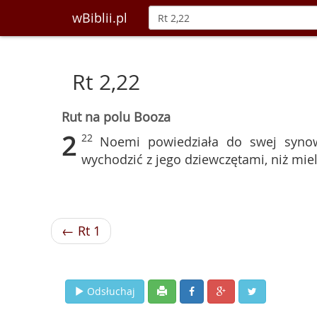
wBiblii.pl
Rt 2,22
Rut na polu Booza
2
22
Noemi powiedziała do swej synowe
wychodzić z jego dziewczętami, niż miel
← Rt 1
Odsłuchaj