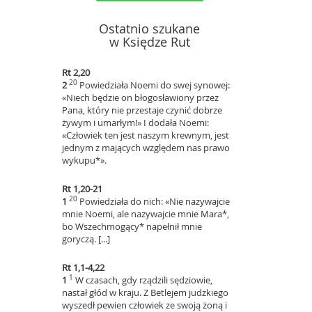
Ostatnio szukane
w Księdze Rut
Rt 2,20
20
2
Powiedziała Noemi do swej synowej:
«Niech będzie on błogosławiony przez
Pana, który nie przestaje czynić dobrze
żywym i umarłym!» I dodała Noemi:
«Człowiek ten jest naszym krewnym, jest
jednym z mających względem nas prawo
wykupu*».
Rt 1,20-21
20
1
Powiedziała do nich: «Nie nazywajcie
mnie Noemi, ale nazywajcie mnie Mara*,
bo Wszechmogący* napełnił mnie
goryczą. [...]
Rt 1,1-4,22
1
1
W czasach, gdy rządzili sędziowie,
nastał głód w kraju. Z Betlejem judzkiego
wyszedł pewien człowiek ze swoją żoną i