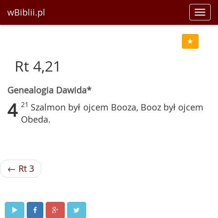
wBiblii.pl
Toggl
navig
Rt 4,21
Genealogia Dawida*
4
21
Szalmon był ojcem Booza, Booz był ojcem
Obeda.
← Rt 3