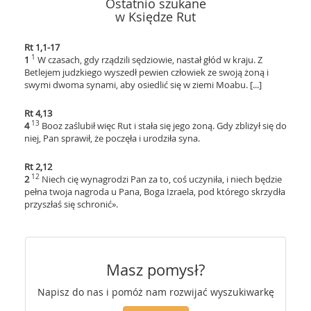
Ostatnio szukane
w Księdze Rut
Rt 1,1-17
1
1
W czasach, gdy rządzili sędziowie, nastał głód w kraju. Z
Betlejem judzkiego wyszedł pewien człowiek ze swoją żoną i
swymi dwoma synami, aby osiedlić się w ziemi Moabu. [...]
Rt 4,13
13
4
Booz zaślubił więc Rut i stała się jego żoną. Gdy zbliżył się do
niej, Pan sprawił, że poczęła i urodziła syna.
Rt 2,12
12
2
Niech cię wynagrodzi Pan za to, coś uczyniła, i niech będzie
pełna twoja nagroda u Pana, Boga Izraela, pod którego skrzydła
przyszłaś się schronić».
Masz pomysł?
Napisz do nas i pomóż nam rozwijać wyszukiwarkę