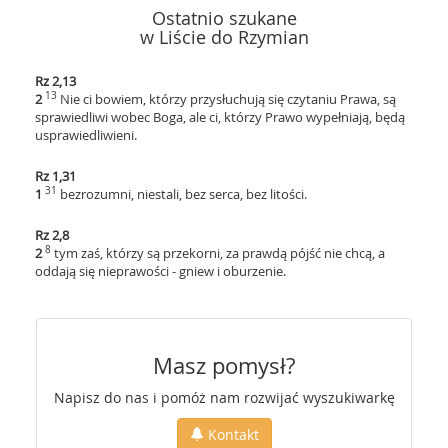
Ostatnio szukane
w Liście do Rzymian
Rz 2,13
13
2
Nie ci bowiem, którzy przysłuchują się czytaniu Prawa, są
sprawiedliwi wobec Boga, ale ci, którzy Prawo wypełniają, będą
usprawiedliwieni.
Rz 1,31
31
1
bezrozumni, niestali, bez serca, bez litości.
Rz 2,8
8
2
tym zaś, którzy są przekorni, za prawdą pójść nie chcą, a
oddają się nieprawości - gniew i oburzenie.
Masz pomysł?
Napisz do nas i pomóż nam rozwijać wyszukiwarkę
Kontakt