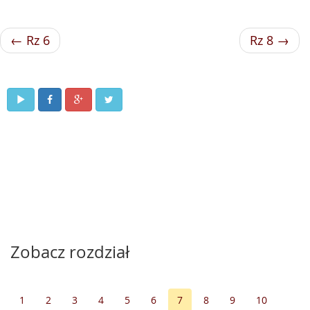
← Rz 6
Rz 8 →
Zobacz rozdział
1
2
3
4
5
6
7
8
9
10