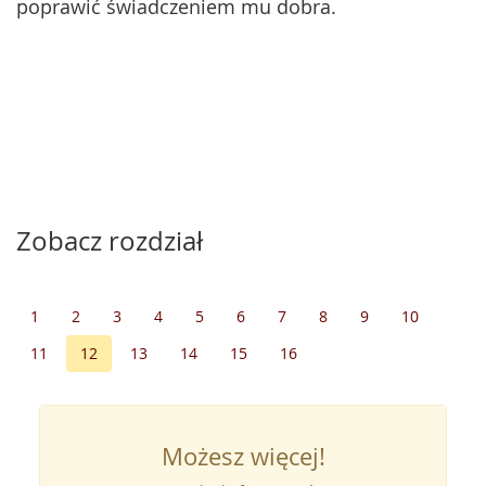
poprawić świadczeniem mu dobra.
Zobacz rozdział
1
2
3
4
5
6
7
8
9
10
11
12
13
14
15
16
Możesz więcej!