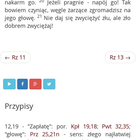
20
nakarm go.
Jeżeli pragnie - napój go! Tak
bowiem czyniąc, węgle żarzące zgromadzisz na
21
jego głowę.
Nie daj się zwyciężyć złu, ale zło
dobrem zwyciężaj!
← Rz 11
Rz 13 →
Przypisy
12,19 - "Zapłatę": por.
Kpł 19,18
;
Pwt 32,35
;
"głowę":
Prz 25,21n
- sens: złego najłatwiej