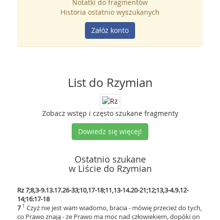
Notatki do fragmentów
Historia ostatnio wyszukanych
Załóż konto
List do Rzymian
Zobacz wstęp i często szukane fragmenty
Dowiedz się więcej!
Ostatnio szukane
w Liście do Rzymian
Rz 7;8,3-9.13.17.26-33;10,17-18;11,13-14.20-21;12;13,3-4.9.12-
14;16:17-18
1
7
Czyż nie jest wam wiadomo, bracia - mówię przecież do tych,
co Prawo znają - że Prawo ma moc nad człowiekiem, dopóki on