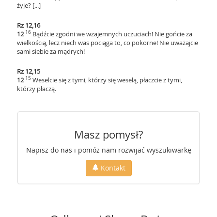
żyje? [...]
Rz 12,16
16
12
Bądźcie zgodni we wzajemnych uczuciach! Nie gońcie za
wielkością, lecz niech was pociąga to, co pokorne! Nie uważajcie
sami siebie za mądrych!
Rz 12,15
15
12
Weselcie się z tymi, którzy się weselą, płaczcie z tymi,
którzy płaczą.
Masz pomysł?
Napisz do nas i pomóż nam rozwijać wyszukiwarkę
Kontakt