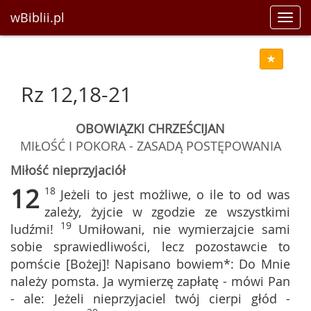
wBiblii.pl
Toggl
navig
Rz 12,18-21
OBOWIĄZKI CHRZEŚCIJAN
MIŁOŚĆ I POKORA - ZASADĄ POSTĘPOWANIA
Miłość nieprzyjaciół
12
18
Jeżeli to jest możliwe, o ile to od was
zależy, żyjcie w zgodzie ze wszystkimi
19
ludźmi!
Umiłowani, nie wymierzajcie sami
sobie sprawiedliwości, lecz pozostawcie to
pomście [Bożej]! Napisano bowiem*: Do Mnie
należy pomsta. Ja wymierzę zapłatę - mówi Pan
- ale: Jeżeli nieprzyjaciel twój cierpi głód -