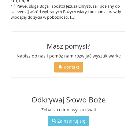
Tt 1,1-3,15
1
1
Paweł, sługa Boga i apostoł Jezusa Chrystusa, [posłany do
szerzenia] wśród wybranych Bożych wiary i poznania prawdy
wiodącej do życia w pobożności, [...]
Masz pomysł?
Napisz do nas i pomóż nam rozwijać wyszukiwarkę
Kontakt
Odkrywaj Słowo Boże
Zobacz co inni wyszukiwali
Zainspiruj się