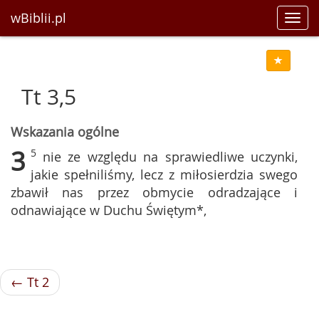
wBiblii.pl
Toggl
navig
Tt 3,5
Wskazania ogólne
3
5
nie ze względu na sprawiedliwe uczynki,
jakie spełniliśmy, lecz z miłosierdzia swego
zbawił nas przez obmycie odradzające i
odnawiające w Duchu Świętym*,
← Tt 2