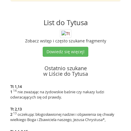
List do Tytusa
Zobacz wstęp i często szukane fragmenty
Dowiedz się więcej!
Ostatnio szukane
w Liście do Tytusa
Tt 1,14
14
1
nie zważając na żydowskie baśnie czy nakazy ludzi
odwracających się od prawdy.
Tt 2,13
13
2
oczekując błogosławionej nadziei i objawienia się chwały
wielkiego Boga i Zbawiciela naszego, Jezusa Chrystusa*,