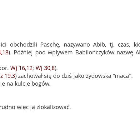
ici obchodzili Paschę, nazywano Abib, tj. czas, ki
,18
). Później pod wpływem Babilończyków nazwę A
por.
Wj 16,12
;
Wj 30,8
).
z 19,3
) zachował się do dziś jako żydowska "maca".
ie na kulcie bogów.
trudno więc ją zlokalizować.