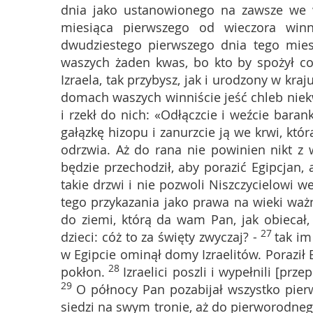
dnia jako ustanowionego na zawsze we w
miesiąca pierwszego od wieczora win
dwudziestego pierwszego dnia tego mies
waszych żaden kwas, bo kto by spożył c
Izraela, tak przybysz, jak i urodzony w kraju
domach waszych winniście jeść chleb nie
i rzekł do nich: «Odłączcie i weźcie baran
gałązkę hizopu i zanurzcie ją we krwi, któr
odrzwia. Aż do rana nie powinien nikt 
będzie przechodził, aby porazić Egipcjan,
takie drzwi i nie pozwoli Niszczycielowi w
tego przykazania jako prawa na wieki ważn
do ziemi, którą da wam Pan, jak obiecał, 
27
dzieci: cóż to za święty zwyczaj? -
tak im
w Egipcie ominął domy Izraelitów. Poraził 
28
pokłon.
Izraelici poszli i wypełnili [prz
29
O północy Pan pozabijał wszystko pier
siedzi na swym tronie, aż do pierworodnego