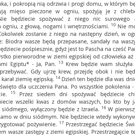
ka, i pokropią nią odrzwia i progi domu, w którym b
yją mięso pieczone w ogniu, spożyją je z chle
Nie będziecie spożywać z niego nic surowego 
10
 ogniu, z głową, nogami i wnętrznościami.
Nie m
Cokolwiek zostanie z niego na następny dzień, w og
e: Biodra wasze będą przepasane, sandały na wasz
dziecie pośpiesznie, gdyż jest to Pascha na cześć Pa
zystko pierworodne w ziemi egipskiej od człowieka aż
13
mi Egiptu* - Ja, Pan.
Krew będzie wam służyła
rzebywać. Gdy ujrzę krew, przejdę obok i nie będ
14
 karał ziemię egipską.
Dzień ten będzie dla was dn
święto dla uczczenia Pana. Po wszystkie pokolenia -
15
ie.
Przez siedem dni spożywać będziecie ch
iecie wszelki kwas z domów waszych, bo kto by j
16
siódmego, wyłączony będzie z Izraela.
W pierws
ak samo w dniu siódmym. Nie będziecie wtedy wykony
17
zygotować pożywienie.
Przestrzegać będziecie Świ
 wasze zastępy z ziemi egipskiej. Przestrzegajcie t