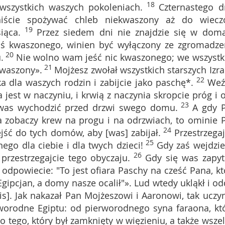
18
szystkich waszych pokoleniach.
Czternastego d
niście spożywać chleb niekwaszony aż do wiecz
19
iąca.
Przez siedem dni nie znajdzie się w dom
oś kwaszonego, winien być wyłączony ze zgromadze
20
.
Nie wolno wam jeść nic kwaszonego; we wszystk
21
kwaszony».
Mojżesz zwołał wszystkich starszych Izra
22
ka dla waszych rodzin i zabijcie jako paschę*.
Weź
a jest w naczyniu, i krwią z naczynia skropcie próg i 
23
z was wychodzić przed drzwi swego domu.
A gdy 
 a zobaczy krew na progu i na odrzwiach, to ominie 
24
ejść do tych domów, aby [was] zabijał.
Przestrzegaj
25
ego dla ciebie i dla twych dzieci!
Gdy zaś wejdzie
26
przestrzegajcie tego obyczaju.
Gdy się was zapyt
 odpowiecie: "To jest ofiara Paschy na cześć Pana, kt
Egipcjan, a domy nasze ocalił"». Lud wtedy ukląkł i od
epis]. Jak nakazał Pan Mojżeszowi i Aaronowi, tak uczyni
worodne Egiptu: od pierworodnego syna faraona, kt
 tego, który był zamknięty w więzieniu, a także wszel