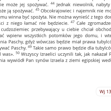
44
ie może jej spożywać.
Jednak niewolnik, nabyty
45
oże ją spożywać.
Obcokrajowiec i najemnik nie m
mu winna być spożyta. Nie można wynieść z tego d
47
i z niego łamać nie będziecie.
Całe zgromadze
y cudzoziemiec przebywający u ciebie chciał obchod
ezać wpierw wszystkich potomków jego domu, i wt
ia Paschy, gdyż wówczas będzie miał prawa tubylc
49
ywać Paschy.
Takie samo prawo będzie dla tubylcó
50
 was».
Wszyscy Izraelici uczynili tak, jak nakazał 
ia wywiódł Pan synów Izraela z ziemi egipskiej wed
Wj 1