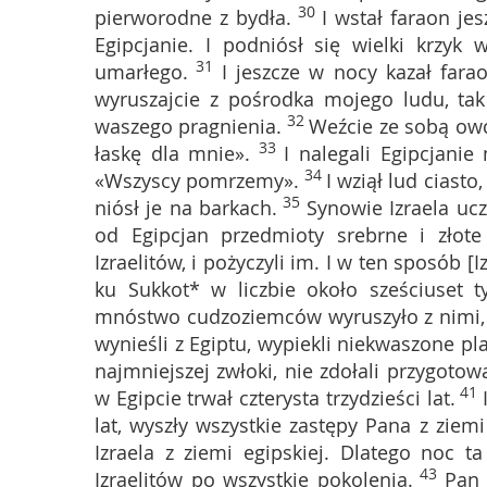
30
pierworodne z bydła.
I wstał faraon je
Egipcjanie. I podniósł się wielki krzyk
31
umarłego.
I jeszcze w nocy kazał fara
wyruszajcie z pośrodka mojego ludu, tak 
32
waszego pragnienia.
Weźcie ze sobą owce
33
łaskę dla mnie».
I nalegali Egipcjanie
34
«Wszyscy pomrzemy».
I wziął lud ciast
35
niósł je na barkach.
Synowie Izraela ucz
od Egipcjan przedmioty srebrne i złote 
Izraelitów, i pożyczyli im. I w ten sposób [Iz
ku Sukkot* w liczbie około sześciuset t
mnóstwo cudzoziemców wyruszyło z nimi, n
wynieśli z Egiptu, wypiekli niekwaszone pl
najmniejszej zwłoki, nie zdołali przygot
41
w Egipcie trwał czterysta trzydzieści lat.
lat, wyszły wszystkie zastępy Pana z ziemi 
Izraela z ziemi egipskiej. Dlatego noc 
43
Izraelitów po wszystkie pokolenia.
Pan 