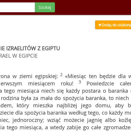
Szukaj
Dodaj do ulubion
E IZRAELITÓW Z EGIPTU
RAEL W EGIPCIE
2
ona w ziemi egipskiej:
«Miesiąc ten będzie dla 
3
pierwszym miesiącem roku!
Powiedzcie cał
ia tego miesiąca niech się każdy postara o baranka 
ś rodzina była za mała do spożycia baranka, to niech 
dem, który mieszka najbliżej jego domu, aby b
dziecie dla spożycia baranka według tego, co każdy m
iec, jednoroczny; wziąć możecie jagnię albo koźlę
nia tego miesiąca, a wtedy zabije go całe zgromadze