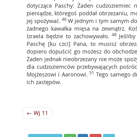
dotyczące Paschy: Żaden cudzoziemiec n
pieniądze, któregoś poddał obrzezaniu, m
46
jej spożywać.
W jednym i tym samym do
żadnego kawałka mięsa na zewnątrz. Kośc
48
Izraela będzie to zachowywało.
Jeślib
Paschę [ku czci] Pana, to musisz obrz
dopiero dopuścić go możesz do obchodzen
Żaden jednak nieobrzezany nie może spoż
dla cudzoziemców przebywających pośród
51
Mojżeszowi i Aaronowi.
Tego samego dn
ich zastępów.
← Wj 11