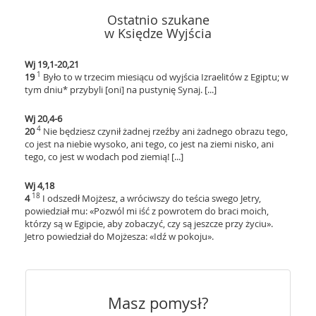
Ostatnio szukane
w Księdze Wyjścia
Wj 19,1-20,21
1
19
Było to w trzecim miesiącu od wyjścia Izraelitów z Egiptu; w
tym dniu* przybyli [oni] na pustynię Synaj. [...]
Wj 20,4-6
4
20
Nie będziesz czynił żadnej rzeźby ani żadnego obrazu tego,
co jest na niebie wysoko, ani tego, co jest na ziemi nisko, ani
tego, co jest w wodach pod ziemią! [...]
Wj 4,18
18
4
I odszedł Mojżesz, a wróciwszy do teścia swego Jetry,
powiedział mu: «Pozwól mi iść z powrotem do braci moich,
którzy są w Egipcie, aby zobaczyć, czy są jeszcze przy życiu».
Jetro powiedział do Mojżesza: «Idź w pokoju».
Masz pomysł?