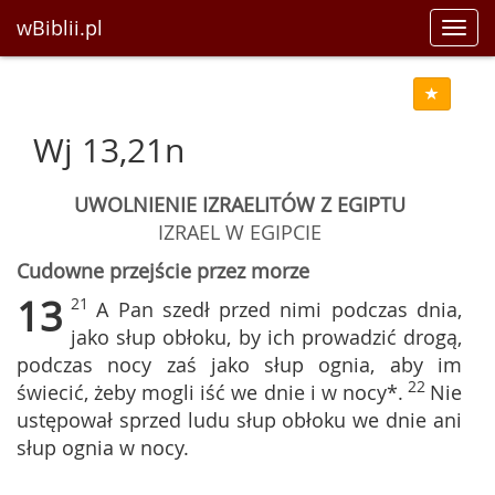
wBiblii.pl
Toggl
navig
Wj 13,21n
UWOLNIENIE IZRAELITÓW Z EGIPTU
IZRAEL W EGIPCIE
Cudowne przejście przez morze
13
21
A Pan szedł przed nimi podczas dnia,
jako słup obłoku, by ich prowadzić drogą,
podczas nocy zaś jako słup ognia, aby im
22
świecić, żeby mogli iść we dnie i w nocy*.
Nie
ustępował sprzed ludu słup obłoku we dnie ani
słup ognia w nocy.