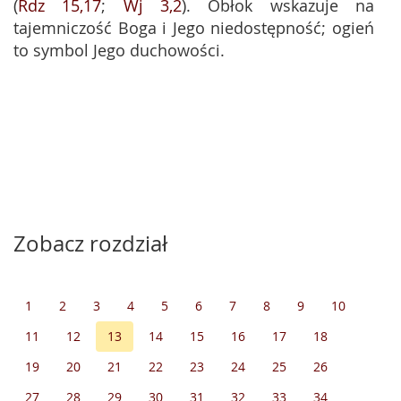
(
Rdz 15,17
;
Wj 3,2
). Obłok wskazuje na
tajemniczość Boga i Jego niedostępność; ogień
to symbol Jego duchowości.
Zobacz rozdział
1
2
3
4
5
6
7
8
9
10
11
12
13
14
15
16
17
18
19
20
21
22
23
24
25
26
27
28
29
30
31
32
33
34