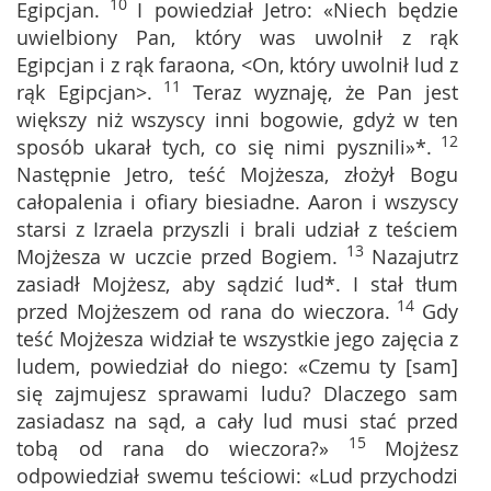
10
Egipcjan.
I powiedział Jetro: «Niech będzie
uwielbiony Pan, który was uwolnił z rąk
Egipcjan i z rąk faraona, <On, który uwolnił lud z
11
rąk Egipcjan>.
Teraz wyznaję, że Pan jest
większy niż wszyscy inni bogowie, gdyż w ten
12
sposób ukarał tych, co się nimi pysznili»*.
Następnie Jetro, teść Mojżesza, złożył Bogu
całopalenia i ofiary biesiadne. Aaron i wszyscy
starsi z Izraela przyszli i brali udział z teściem
13
Mojżesza w uczcie przed Bogiem.
Nazajutrz
zasiadł Mojżesz, aby sądzić lud*. I stał tłum
14
przed Mojżeszem od rana do wieczora.
Gdy
teść Mojżesza widział te wszystkie jego zajęcia z
ludem, powiedział do niego: «Czemu ty [sam]
się zajmujesz sprawami ludu? Dlaczego sam
zasiadasz na sąd, a cały lud musi stać przed
15
tobą od rana do wieczora?»
Mojżesz
odpowiedział swemu teściowi: «Lud przychodzi