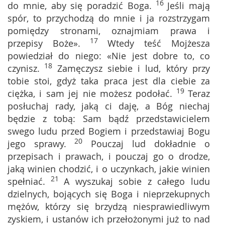
16
do mnie, aby się poradzić Boga.
Jeśli mają
spór, to przychodzą do mnie i ja rozstrzygam
pomiędzy stronami, oznajmiam prawa i
17
przepisy Boże».
Wtedy teść Mojżesza
powiedział do niego: «Nie jest dobre to, co
18
czynisz.
Zamęczysz siebie i lud, który przy
tobie stoi, gdyż taka praca jest dla ciebie za
19
ciężka, i sam jej nie możesz podołać.
Teraz
posłuchaj rady, jaką ci daję, a Bóg niechaj
będzie z tobą: Sam bądź przedstawicielem
swego ludu przed Bogiem i przedstawiaj Bogu
20
jego sprawy.
Pouczaj lud dokładnie o
przepisach i prawach, i pouczaj go o drodze,
jaką winien chodzić, i o uczynkach, jakie winien
21
spełniać.
A wyszukaj sobie z całego ludu
dzielnych, bojących się Boga i nieprzekupnych
mężów, którzy się brzydzą niesprawiedliwym
zyskiem, i ustanów ich przełożonymi już to nad