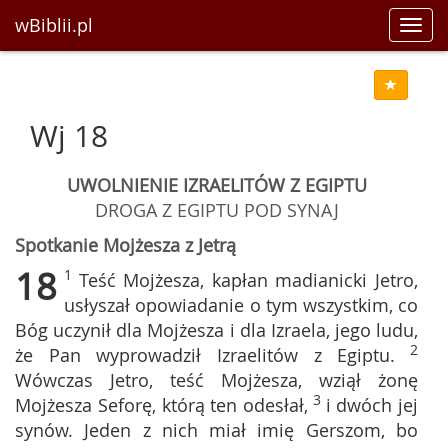
wBiblii.pl
Toggl
navig
Wj 18
UWOLNIENIE IZRAELITÓW Z EGIPTU
DROGA Z EGIPTU POD SYNAJ
Spotkanie Mojżesza z Jetrą
18
1
Teść Mojżesza, kapłan madianicki Jetro,
usłyszał opowiadanie o tym wszystkim, co
Bóg uczynił dla Mojżesza i dla Izraela, jego ludu,
2
że Pan wyprowadził Izraelitów z Egiptu.
Wówczas Jetro, teść Mojżesza, wziął żonę
3
Mojżesza Seforę, którą ten odesłał,
i dwóch jej
synów. Jeden z nich miał imię Gerszom, bo