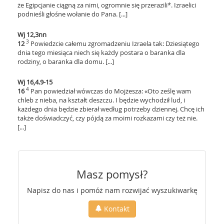
że Egipcjanie ciągną za nimi, ogromnie się przerazili*. Izraelici
podnieśli głośne wołanie do Pana. [...]
Wj 12,3nn
3
12
Powiedzcie całemu zgromadzeniu Izraela tak: Dziesiątego
dnia tego miesiąca niech się każdy postara o baranka dla
rodziny, o baranka dla domu. [...]
Wj 16,4.9-15
4
16
Pan powiedział wówczas do Mojżesza: «Oto ześlę wam
chleb z nieba, na kształt deszczu. I będzie wychodził lud, i
każdego dnia będzie zbierał według potrzeby dziennej. Chcę ich
także doświadczyć, czy pójdą za moimi rozkazami czy też nie.
[...]
Masz pomysł?
Napisz do nas i pomóż nam rozwijać wyszukiwarkę
Kontakt