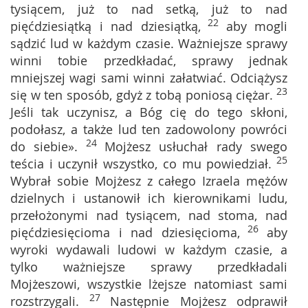
tysiącem, już to nad setką, już to nad
22
pięćdziesiątką i nad dziesiątką,
aby mogli
sądzić lud w każdym czasie. Ważniejsze sprawy
winni tobie przedkładać, sprawy jednak
mniejszej wagi sami winni załatwiać. Odciążysz
23
się w ten sposób, gdyż z tobą poniosą ciężar.
Jeśli tak uczynisz, a Bóg cię do tego skłoni,
podołasz, a także lud ten zadowolony powróci
24
do siebie».
Mojżesz usłuchał rady swego
25
teścia i uczynił wszystko, co mu powiedział.
Wybrał sobie Mojżesz z całego Izraela mężów
dzielnych i ustanowił ich kierownikami ludu,
przełożonymi nad tysiącem, nad stoma, nad
26
pięćdziesięcioma i nad dziesięcioma,
aby
wyroki wydawali ludowi w każdym czasie, a
tylko ważniejsze sprawy przedkładali
Mojżeszowi, wszystkie lżejsze natomiast sami
27
rozstrzygali.
Następnie Mojżesz odprawił