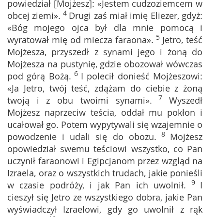
powiedział [Mojżesz]: «Jestem cudzoziemcem w
4
obcej ziemi».
Drugi zaś miał imię Eliezer, gdyż:
«Bóg mojego ojca był dla mnie pomocą i
5
wyratował mię od miecza faraona».
Jetro, teść
Mojżesza, przyszedł z synami jego i żoną do
Mojżesza na pustynię, gdzie obozował wówczas
6
pod górą Bożą.
I polecił donieść Mojżeszowi:
«Ja Jetro, twój teść, zdążam do ciebie z żoną
7
twoją i z obu twoimi synami».
Wyszedł
Mojżesz naprzeciw teścia, oddał mu pokłon i
ucałował go. Potem wypytywali się wzajemnie o
8
powodzenie i udali się do obozu.
Mojżesz
opowiedział swemu teściowi wszystko, co Pan
uczynił faraonowi i Egipcjanom przez wzgląd na
Izraela, oraz o wszystkich trudach, jakie ponieśli
9
w czasie podróży, i jak Pan ich uwolnił.
I
cieszył się Jetro ze wszystkiego dobra, jakie Pan
wyświadczył Izraelowi, gdy go uwolnił z rąk