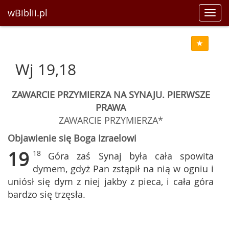
wBiblii.pl
Toggl
navig
Wj 19,18
ZAWARCIE PRZYMIERZA NA SYNAJU. PIERWSZE
PRAWA
ZAWARCIE PRZYMIERZA*
Objawienie się Boga Izraelowi
19
18
Góra zaś Synaj była cała spowita
dymem, gdyż Pan zstąpił na nią w ogniu i
uniósł się dym z niej jakby z pieca, i cała góra
bardzo się trzęsła.