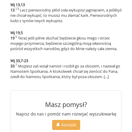
Wj 13,13
13
13
Lecz pierworodny płód osła wykupisz jagnięciem, a jeślibyś
nie chciał wykupić, to musisz mu złamać kark. Pierworodnych
ludzi z synów twych wykupisz.
Wj 19,5
5
19
Teraz jeśli pilnie słuchać będziecie głosu mego i strzec
mojego przymierza, będziecie szczególną moją własnością
pośród wszystkich narodów, gdyż do Mnie należy cała ziemia.
Wj 33,7-23
7
33
Mojżesz zaś wziął namiot i rozbił go za obozem, i nazwał go
Namiotem Spotkania. A ktokolwiek chciał się zwrócić do Pana,
szedł do Namiotu Spotkania, który był poza obozem. [...]
Masz pomysł?
Napisz do nas i pomóż nam rozwijać wyszukiwarkę
Kontakt