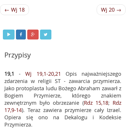
← Wj 18
Wj 20 →
Przypisy
19,1
-
Wj 19,1-20,21
Opis najważniejszego
zdarzenia w religii ST - zawarcia przymierza.
Jako protoplasta ludu Bożego Abraham zawarł z
Bogiem Przymierze, którego znakiem
zewnętrznym było obrzezanie (
Rdz 15,18
;
Rdz
17,9-14
). Teraz zawiera przymierze cały Izrael.
Opiera się ono na Dekalogu i Kodeksie
Przymierza.