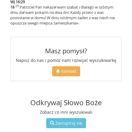
Wj 16:29
29
16
Patrzcie! Pan nakazał wam szabat i dlatego w szóstym
dniu dał wam pokarm na dwa dni. Każdy przeto z was
pozostanie w domu! W dniu siódmym żaden z was niech nie
opuszcza swego miejsca zamieszkania».
Masz pomysł?
Napisz do nas i pomóż nam rozwijać wyszukiwarkę
Kontakt
Odkrywaj Słowo Boże
Zobacz co inni wyszukiwali
Zainspiruj się