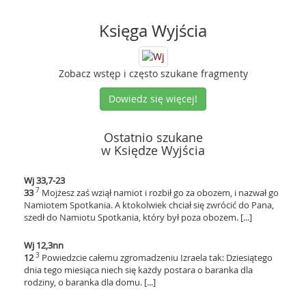
Księga Wyjścia
Zobacz wstęp i często szukane fragmenty
Dowiedz się więcej!
Ostatnio szukane
w Księdze Wyjścia
Wj 33,7-23
7
33
Mojżesz zaś wziął namiot i rozbił go za obozem, i nazwał go
Namiotem Spotkania. A ktokolwiek chciał się zwrócić do Pana,
szedł do Namiotu Spotkania, który był poza obozem. [...]
Wj 12,3nn
3
12
Powiedzcie całemu zgromadzeniu Izraela tak: Dziesiątego
dnia tego miesiąca niech się każdy postara o baranka dla
rodziny, o baranka dla domu. [...]