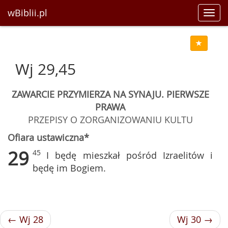
wBiblii.pl
Toggl
navig
Wj 29,45
ZAWARCIE PRZYMIERZA NA SYNAJU. PIERWSZE
PRAWA
PRZEPISY O ZORGANIZOWANIU KULTU
Ofiara ustawiczna*
29
45
I będę mieszkał pośród Izraelitów i
będę im Bogiem.
← Wj 28
Wj 30 →