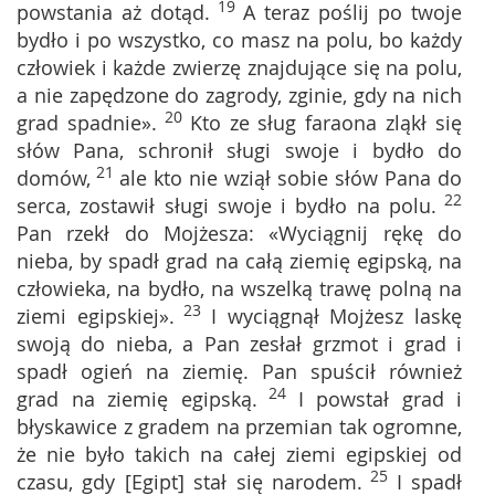
19
powstania aż dotąd.
A teraz poślij po twoje
bydło i po wszystko, co masz na polu, bo każdy
człowiek i każde zwierzę znajdujące się na polu,
a nie zapędzone do zagrody, zginie, gdy na nich
20
grad spadnie».
Kto ze sług faraona zląkł się
słów Pana, schronił sługi swoje i bydło do
21
domów,
ale kto nie wziął sobie słów Pana do
22
serca, zostawił sługi swoje i bydło na polu.
Pan rzekł do Mojżesza: «Wyciągnij rękę do
nieba, by spadł grad na całą ziemię egipską, na
człowieka, na bydło, na wszelką trawę polną na
23
ziemi egipskiej».
I wyciągnął Mojżesz laskę
swoją do nieba, a Pan zesłał grzmot i grad i
spadł ogień na ziemię. Pan spuścił również
24
grad na ziemię egipską.
I powstał grad i
błyskawice z gradem na przemian tak ogromne,
że nie było takich na całej ziemi egipskiej od
25
czasu, gdy [Egipt] stał się narodem.
I spadł