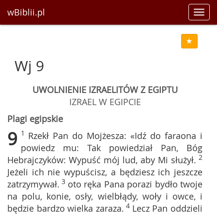
wBiblii.pl
Toggl
navig
Wj 9
UWOLNIENIE IZRAELITÓW Z EGIPTU
IZRAEL W EGIPCIE
Plagi egipskie
9
1
Rzekł Pan do Mojżesza: «Idź do faraona i
powiedz mu: Tak powiedział Pan, Bóg
2
Hebrajczyków: Wypuść mój lud, aby Mi służył.
Jeżeli ich nie wypuścisz, a będziesz ich jeszcze
3
zatrzymywał.
oto ręka Pana porazi bydło twoje
na polu, konie, osły, wielbłądy, woły i owce, i
4
będzie bardzo wielka zaraza.
Lecz Pan oddzieli