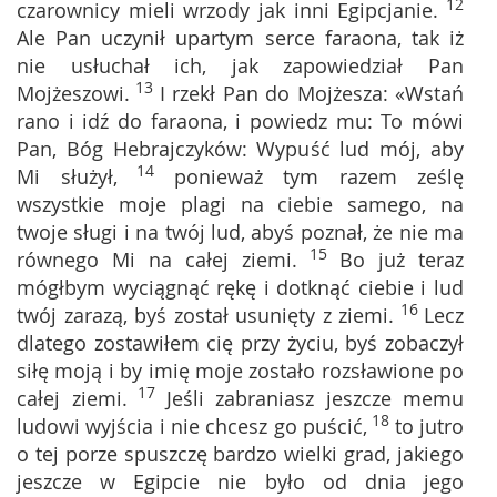
12
czarownicy mieli wrzody jak inni Egipcjanie.
Ale Pan uczynił upartym serce faraona, tak iż
nie usłuchał ich, jak zapowiedział Pan
13
Mojżeszowi.
I rzekł Pan do Mojżesza: «Wstań
rano i idź do faraona, i powiedz mu: To mówi
Pan, Bóg Hebrajczyków: Wypuść lud mój, aby
14
Mi służył,
ponieważ tym razem ześlę
wszystkie moje plagi na ciebie samego, na
twoje sługi i na twój lud, abyś poznał, że nie ma
15
równego Mi na całej ziemi.
Bo już teraz
mógłbym wyciągnąć rękę i dotknąć ciebie i lud
16
twój zarazą, byś został usunięty z ziemi.
Lecz
dlatego zostawiłem cię przy życiu, byś zobaczył
siłę moją i by imię moje zostało rozsławione po
17
całej ziemi.
Jeśli zabraniasz jeszcze memu
18
ludowi wyjścia i nie chcesz go puścić,
to jutro
o tej porze spuszczę bardzo wielki grad, jakiego
jeszcze w Egipcie nie było od dnia jego