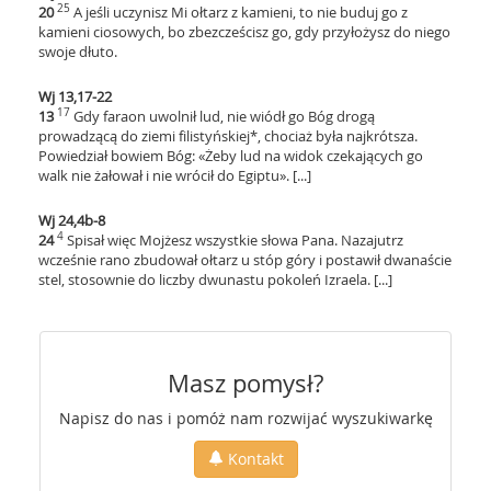
25
20
A jeśli uczynisz Mi ołtarz z kamieni, to nie buduj go z
kamieni ciosowych, bo zbezcześcisz go, gdy przyłożysz do niego
swoje dłuto.
Wj 13,17-22
17
13
Gdy faraon uwolnił lud, nie wiódł go Bóg drogą
prowadzącą do ziemi filistyńskiej*, chociaż była najkrótsza.
Powiedział bowiem Bóg: «Żeby lud na widok czekających go
walk nie żałował i nie wrócił do Egiptu». [...]
Wj 24,4b-8
4
24
Spisał więc Mojżesz wszystkie słowa Pana
. Nazajutrz
wcześnie rano zbudował ołtarz u stóp góry i postawił dwanaście
stel, stosownie do liczby dwunastu pokoleń Izraela. [...]
Masz pomysł?
Napisz do nas i pomóż nam rozwijać wyszukiwarkę
Kontakt