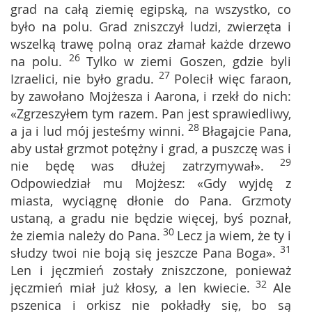
grad na całą ziemię egipską, na wszystko, co
było na polu. Grad zniszczył ludzi, zwierzęta i
wszelką trawę polną oraz złamał każde drzewo
26
na polu.
Tylko w ziemi Goszen, gdzie byli
27
Izraelici, nie było gradu.
Polecił więc faraon,
by zawołano Mojżesza i Aarona, i rzekł do nich:
«Zgrzeszyłem tym razem. Pan jest sprawiedliwy,
28
a ja i lud mój jesteśmy winni.
Błagajcie Pana,
aby ustał grzmot potężny i grad, a puszczę was i
29
nie będę was dłużej zatrzymywał».
Odpowiedział mu Mojżesz: «Gdy wyjdę z
miasta, wyciągnę dłonie do Pana. Grzmoty
ustaną, a gradu nie będzie więcej, byś poznał,
30
że ziemia należy do Pana.
Lecz ja wiem, że ty i
31
słudzy twoi nie boją się jeszcze Pana Boga».
Len i jęczmień zostały zniszczone, ponieważ
32
jęczmień miał już kłosy, a len kwiecie.
Ale
pszenica i orkisz nie pokładły się, bo są