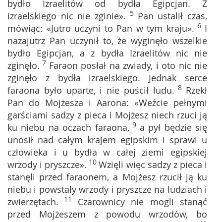
bydło Izraelitów od bydła Egipcjan. Z
5
izraelskiego nic nie zginie».
Pan ustalił czas,
6
mówiąc: «Jutro uczyni to Pan w tym kraju».
I
nazajutrz Pan uczynił to, że wyginęło wszelkie
bydło Egipcjan, a z bydła Izraelitów nic nie
7
zginęło.
Faraon posłał na zwiady, i oto nic nie
zginęło z bydła izraelskiego. Jednak serce
8
faraona było uparte, i nie puścił ludu.
Rzekł
Pan do Mojżesza i Aarona: «Weźcie pełnymi
garściami sadzy z pieca i Mojżesz niech rzuci ją
9
ku niebu na oczach faraona,
a pył będzie się
unosił nad całym krajem egipskim i sprawi u
człowieka i u bydła w całej ziemi egipskiej
10
wrzody i pryszcze».
Wzięli więc sadzy z pieca i
stanęli przed faraonem, a Mojżesz rzucił ją ku
niebu i powstały wrzody i pryszcze na ludziach i
11
zwierzętach.
Czarownicy nie mogli stanąć
przed Mojżeszem z powodu wrzodów, bo