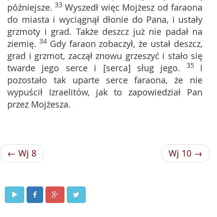
33
późniejsze.
Wyszedł więc Mojżesz od faraona
do miasta i wyciągnął dłonie do Pana, i ustały
grzmoty i grad. Także deszcz już nie padał na
34
ziemię.
Gdy faraon zobaczył, że ustał deszcz,
grad i grzmot, zaczął znowu grzeszyć i stało się
35
twarde jego serce i [serca] sług jego.
I
pozostało tak uparte serce faraona, że nie
wypuścił Izraelitów, jak to zapowiedział Pan
przez Mojżesza.
← Wj 8
Wj 10 →