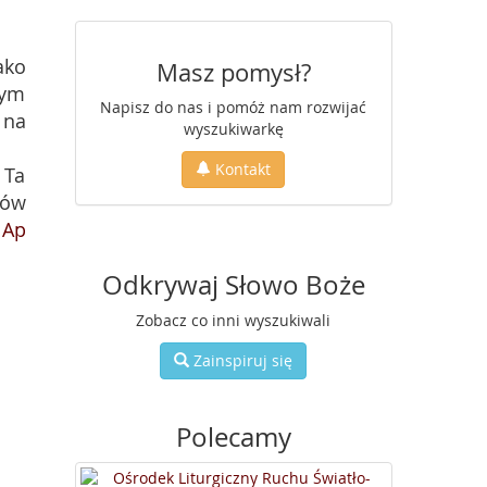
ako
Masz pomysł?
nym
Napisz do nas i pomóż nam rozwijać
 na
wyszukiwarkę
Kontakt
 Ta
nów
;
Ap
Odkrywaj Słowo Boże
Zobacz co inni wyszukiwali
Zainspiruj się
Polecamy