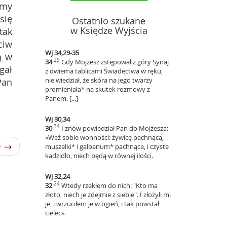
imy
się
Ostatnio szukane
w Księdze Wyjścia
tak
ciw
Wj 34,29-35
ą w
29
34
Gdy Mojżesz zstępował z góry Synaj
gał
z dwiema tablicami Świadectwa w ręku,
nie wiedział, że skóra na jego twarzy
Pan
promieniała* na skutek rozmowy z
Panem. [...]
Wj 30,34
34
30
I znów powiedział Pan do Mojżesza:
«Weź sobie wonności: żywicę pachnącą,
0 →
muszelki* i galbanum* pachnące, i czyste
kadzidło, niech będą w równej ilości.
Wj 32,24
24
32
Wtedy rzekłem do nich: "Kto ma
złoto, niech je zdejmie z siebie". I złożyli mi
je, i wrzuciłem je w ogień, i tak powstał
cielec».