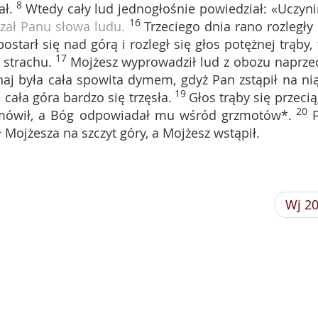
8
ał.
Wtedy cały lud jednogłośnie powiedział: «Uczyn
16
zał Panu słowa ludu.
Trzeciego dnia rano rozległy 
starł się nad górą i rozległ się głos potężnej trąby, 
17
 strachu.
Mojżesz wyprowadził lud z obozu naprze
naj była cała spowita dymem, gdyż Pan zstąpił na ni
19
i cała góra bardzo się trzęsła.
Głos trąby się przecią
20
z mówił, a Bóg odpowiadał mu wśród grzmotów*.
ał Mojżesza na szczyt góry, a Mojżesz wstąpił.
Wj 2