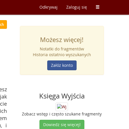
Odkrywaj
Zaloguj się
ych
Możesz więcej!
Notatki do fragmentów
Historia ostatnio wyszukanych
Załóż konto
esz
Księga Wyjścia
jak
cie
ich
Zobacz wstęp i często szukane fragmenty
dem
, i
Dowiedz się więcej!