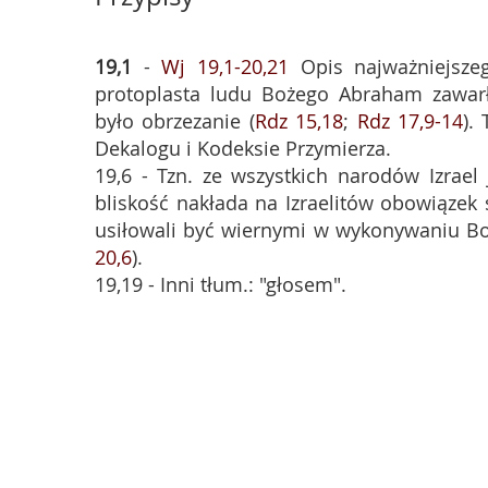
19,1
-
Wj 19,1-20,21
Opis najważniejszeg
protoplasta ludu Bożego Abraham zawar
było obrzezanie (
Rdz 15,18
;
Rdz 17,9-14
).
Dekalogu i Kodeksie Przymierza.
19,6 - Tzn. ze wszystkich narodów Izrael 
bliskość nakłada na Izraelitów obowiązek s
usiłowali być wiernymi w wykonywaniu Bo
20,6
).
19,19 - Inni tłum.: "głosem".