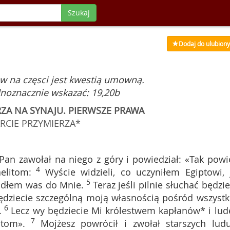
Szukaj
Dodaj do ulubion
w na częsci jest kwestią umowną.
noznacznie wskazać: 19,20b
RZA NA SYNAJU. PIERWSZE PRAWA
RCIE PRZYMIERZA*
Pan zawołał na niego z góry i powiedział: «Tak powi
4
elitom:
Wyście widzieli, co uczyniłem Egiptowi, 
5
iodłem was do Mnie.
Teraz jeśli pilnie słuchać będzie
ędziecie szczególną moją własnością pośród wszystk
6
.
Lecz wy będziecie Mi królestwem kapłanów* i lu
7
itom».
Mojżesz powrócił i zwołał starszych ludu