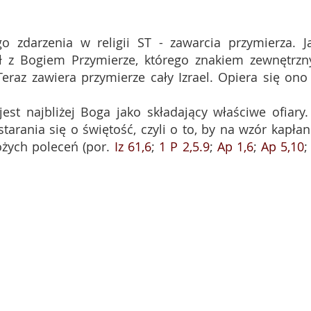
o zdarzenia w religii ST - zawarcia przymierza. J
ł z Bogiem Przymierze, którego znakiem zewnętrz
 Teraz zawiera przymierze cały Izrael. Opiera się ono
jest najbliżej Boga jako składający właściwe ofiary.
tarania się o świętość, czyli o to, by na wzór kapła
żych poleceń (por.
Iz 61,6
;
1 P 2,5.9
;
Ap 1,6
;
Ap 5,10