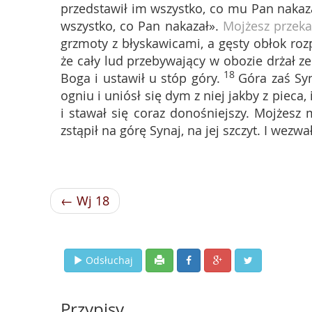
przedstawił im wszystko, co mu Pan nakaz
wszystko, co Pan nakazał».
Mojżesz przeka
grzmoty z błyskawicami, a gęsty obłok rozpo
że cały lud przebywający w obozie drżał ze
18
Boga i ustawił u stóp góry.
Góra zaś Sy
ogniu i uniósł się dym z niej jakby z pieca, 
i stawał się coraz donośniejszy. Mojżes
zstąpił na górę Synaj, na jej szczyt. I wezw
← Wj 18
Odsłuchaj
Przypisy