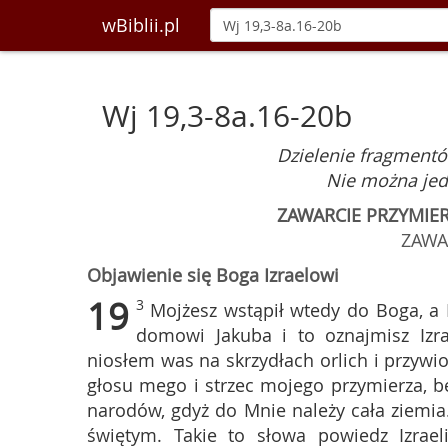
wBiblii.pl
Wj 19,3-8a.16-20b
Dzielenie fragmentó
Nie można jed
ZAWARCIE PRZYMIE
ZAWA
Objawienie się Boga Izraelowi
19
3
Mojżesz wstąpił wtedy do Boga, a 
domowi Jakuba i to oznajmisz Izra
niosłem was na skrzydłach orlich i przyw
głosu mego i strzec mojego przymierza, b
narodów, gdyż do Mnie należy cała ziemia
świętym. Takie to słowa powiedz Izrael