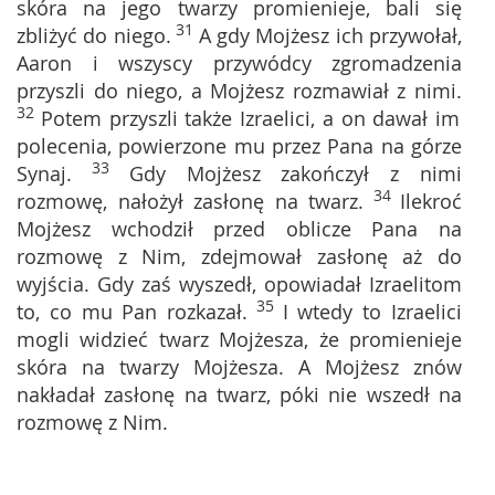
skóra na jego twarzy promienieje, bali się
31
zbliżyć do niego.
A gdy Mojżesz ich przywołał,
Aaron i wszyscy przywódcy zgromadzenia
przyszli do niego, a Mojżesz rozmawiał z nimi.
32
Potem przyszli także Izraelici, a on dawał im
polecenia, powierzone mu przez Pana na górze
33
Synaj.
Gdy Mojżesz zakończył z nimi
34
rozmowę, nałożył zasłonę na twarz.
Ilekroć
Mojżesz wchodził przed oblicze Pana na
rozmowę z Nim, zdejmował zasłonę aż do
wyjścia. Gdy zaś wyszedł, opowiadał Izraelitom
35
to, co mu Pan rozkazał.
I wtedy to Izraelici
mogli widzieć twarz Mojżesza, że promienieje
skóra na twarzy Mojżesza. A Mojżesz znów
nakładał zasłonę na twarz, póki nie wszedł na
rozmowę z Nim.