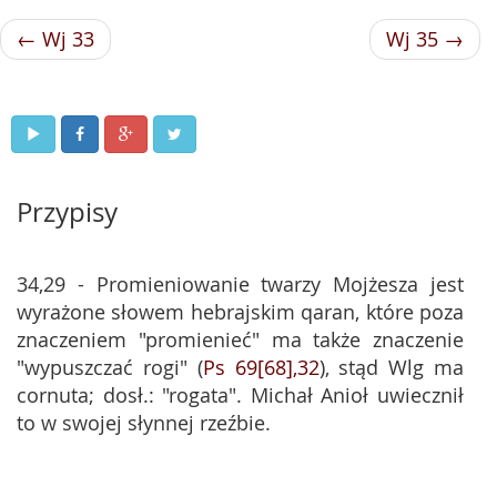
← Wj 33
Wj 35 →
Przypisy
34,29 - Promieniowanie twarzy Mojżesza jest
wyrażone słowem hebrajskim qaran, które poza
znaczeniem "promienieć" ma także znaczenie
"wypuszczać rogi" (
Ps 69[68],32
), stąd Wlg ma
cornuta; dosł.: "rogata". Michał Anioł uwiecznił
to w swojej słynnej rzeźbie.