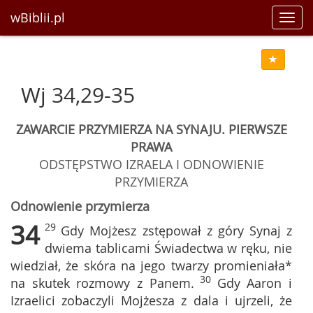
wBiblii.pl
Toggl
navig
Wj 34,29-35
ZAWARCIE PRZYMIERZA NA SYNAJU. PIERWSZE
PRAWA
ODSTĘPSTWO IZRAELA I ODNOWIENIE
PRZYMIERZA
Odnowienie przymierza
34
29
Gdy Mojżesz zstępował z góry Synaj z
dwiema tablicami Świadectwa w ręku, nie
wiedział, że skóra na jego twarzy promieniała*
30
na skutek rozmowy z Panem.
Gdy Aaron i
Izraelici zobaczyli Mojżesza z dala i ujrzeli, że