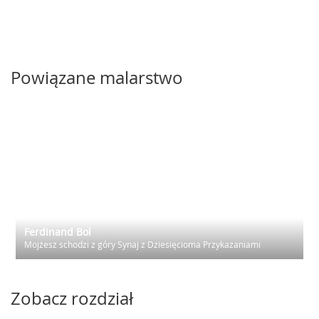
Powiązane malarstwo
Ferdinand Bol
Mojżesz schodzi z góry Synaj z Dziesięcioma Przykazaniami
Zobacz rozdział