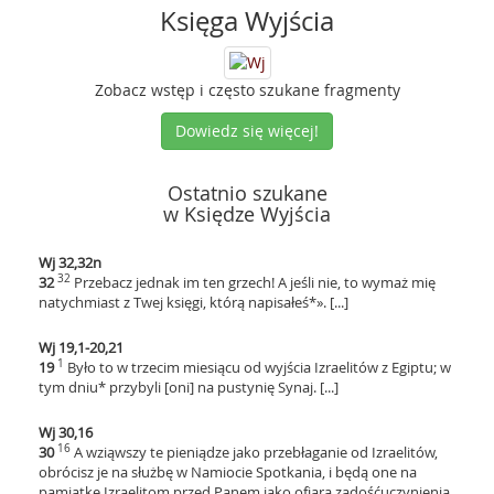
Księga Wyjścia
Zobacz wstęp i często szukane fragmenty
Dowiedz się więcej!
Ostatnio szukane
w Księdze Wyjścia
Wj 32,32n
32
32
Przebacz jednak im ten grzech! A jeśli nie, to wymaż mię
natychmiast z Twej księgi, którą napisałeś*». [...]
Wj 19,1-20,21
1
19
Było to w trzecim miesiącu od wyjścia Izraelitów z Egiptu; w
tym dniu* przybyli [oni] na pustynię Synaj. [...]
Wj 30,16
16
30
A wziąwszy te pieniądze jako przebłaganie od Izraelitów,
obrócisz je na służbę w Namiocie Spotkania, i będą one na
pamiątkę Izraelitom przed Panem jako ofiara zadośćuczynienia