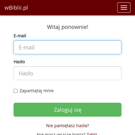
wBiblii.pl
Toggl
navig
Witaj ponownie!
E-mail
Hasło
Zapamiętaj mnie
Nie pamiętasz hasła?
Nie masz jeszcze konta?
Załóż
.