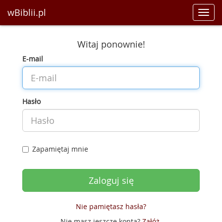
wBiblii.pl
Toggl
navig
Witaj ponownie!
E-mail
Hasło
Zapamiętaj mnie
Nie pamiętasz hasła?
Nie masz jeszcze konta?
Załóż
.